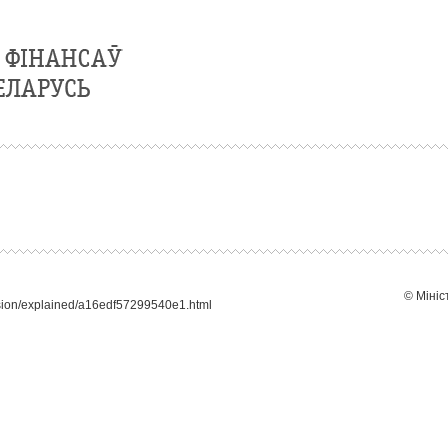
© Мініс
sion/explained/a16edf57299540e1.html