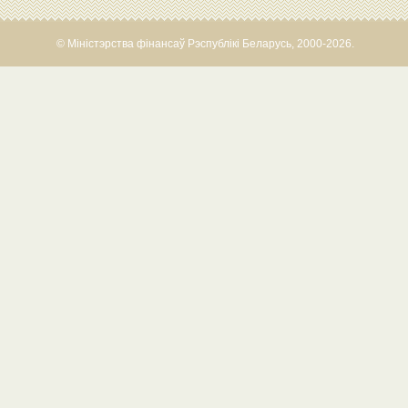
© Міністэрства фінансаў Рэспублікі Беларусь, 2000-2026.