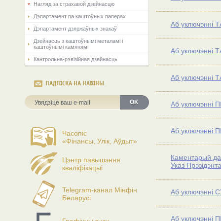
Нагляд за страхавой дзейнасцю
Дэпартамент па каштоўных паперах
Аб уключэнні Т
Дэпартамент дзяржаўных знакаў
Дзейнасць з каштоўнымі металамі і
каштоўнымі камянямі
Аб уключэнні Т
Кантрольна-рэвізійная дзейнасць
Аб уключэнні Т
ПАДПІСКА НА НАВІНЫ
OK
Аб уключэнні П
Аб уключэнні П
Часопіс
«Фінансы, Улік, Аўдыт»
Каментарый да 
Цэнтр павышэння
Указ Прэзідэнт
кваліфікацыі
Telegram-канал Мінфін
Аб уключэнні С
Беларусі
Аб уключэнні П