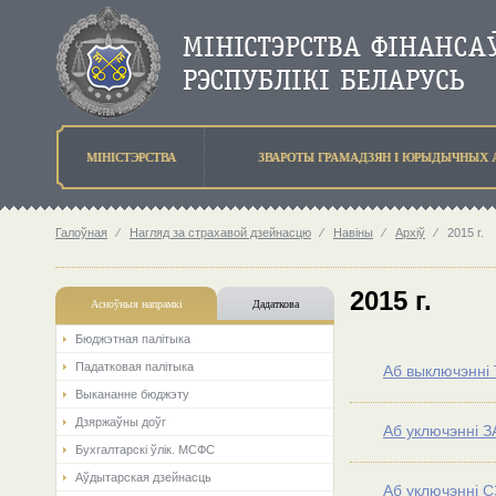
МIНIСТЭРСТВА
ЗВАРОТЫ ГРАМАДЗЯН I ЮРЫДЫЧНЫХ 
Галоўная
⁄
Нагляд за страхавой дзейнасцю
⁄
Навіны
⁄
Архіў
⁄
2015 г.
2015 г.
Асноўныя напрамкi
Дадаткова
Бюджэтная палiтыка
Падатковая палітыка
Аб выключэнні 
Выкананне бюджэту
Дзяржаўны доўг
Аб уключэнні З
Бухгалтарскі ўлік. МСФС
Аўдытарская дзейнасць
Аб уключэнні С