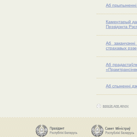
Аб прыпыненні 
Каментарый да 
Прэзідэнта Рэс
Аб заканчэнні
страхавых рэз
Аб прадастаўл
«Прамтрансінв
Аб спыненні д
версія для друку