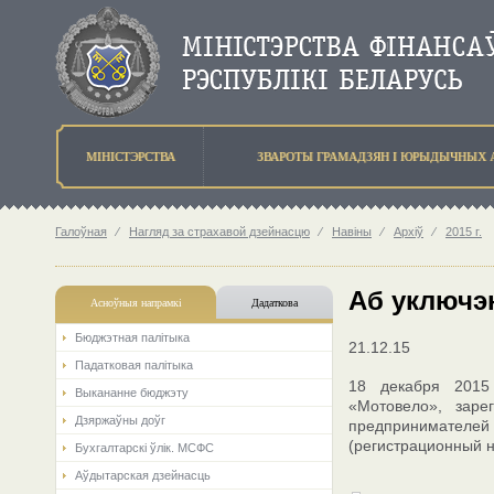
МIНIСТЭРСТВА
ЗВАРОТЫ ГРАМАДЗЯН I ЮРЫДЫЧНЫХ 
Галоўная
⁄
Нагляд за страхавой дзейнасцю
⁄
Навіны
⁄
Архіў
⁄
2015 г.
Аб уключэн
Асноўныя напрамкi
Дадаткова
Бюджэтная палiтыка
21.12.15
Падатковая палітыка
18 декабря 2015 
Выкананне бюджэту
«Мотовело», заре
Дзяржаўны доўг
предпринимателе
(регистрационный н
Бухгалтарскі ўлік. МСФС
Аўдытарская дзейнасць