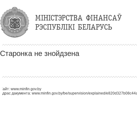
Старонка не знойдзена
Сайт: www.minfin.gov.by
Адрас дакумента: www.minfin.gov.by/be/supervision/explained/e820d327b08c44