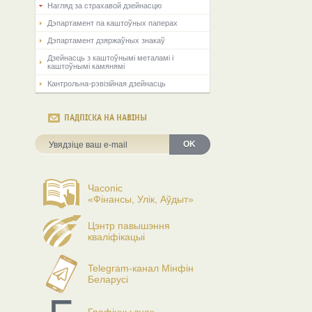
Нагляд за страхавой дзейнасцю
Дэпартамент па каштоўных паперах
Дэпартамент дзяржаўных знакаў
Дзейнасць з каштоўнымі металамі і
каштоўнымі камянямі
Кантрольна-рэвізійная дзейнасць
ПАДПІСКА НА НАВІНЫ
OK
Часопіс
«Фінансы, Улік, Аўдыт»
Цэнтр павышэння
кваліфікацыі
Telegram-канал Мінфін
Беларусі