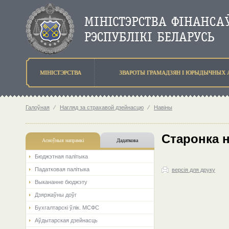
МIНIСТЭРСТВА
ЗВАРОТЫ ГРАМАДЗЯН I ЮРЫДЫЧНЫХ 
Галоўная
⁄
Нагляд за страхавой дзейнасцю
⁄
Навіны
Старонка 
Асноўныя напрамкi
Дадаткова
Бюджэтная палiтыка
Падатковая палітыка
версія для друку
Выкананне бюджэту
Дзяржаўны доўг
Бухгалтарскі ўлік. МСФС
Аўдытарская дзейнасць