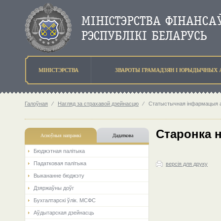
МIНIСТЭРСТВА
ЗВАРОТЫ ГРАМАДЗЯН I ЮРЫДЫЧНЫХ 
Галоўная
⁄
Нагляд за страхавой дзейнасцю
⁄
Статыстычная інфармацыя аб
Старонка 
Асноўныя напрамкi
Дадаткова
Бюджэтная палiтыка
Падатковая палітыка
версія для друку
Выкананне бюджэту
Дзяржаўны доўг
Бухгалтарскі ўлік. МСФС
Аўдытарская дзейнасць