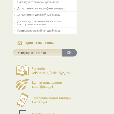
Нагляд за страхавой дзейнасцю
Дэпартамент па каштоўных паперах
Дэпартамент дзяржаўных знакаў
Дзейнасць з каштоўнымі металамі і
каштоўнымі камянямі
Кантрольна-рэвізійная дзейнасць
ПАДПІСКА НА НАВІНЫ
OK
Часопіс
«Фінансы, Улік, Аўдыт»
Цэнтр павышэння
кваліфікацыі
Telegram-канал Мінфін
Беларусі