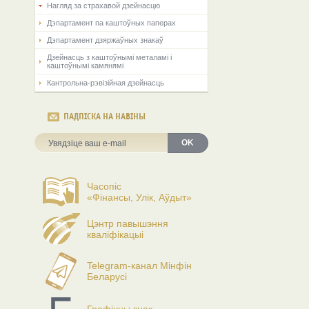
Нагляд за страхавой дзейнасцю
Дэпартамент па каштоўных паперах
Дэпартамент дзяржаўных знакаў
Дзейнасць з каштоўнымі металамі і
каштоўнымі камянямі
Кантрольна-рэвізійная дзейнасць
ПАДПІСКА НА НАВІНЫ
OK
Часопіс
«Фінансы, Улік, Аўдыт»
Цэнтр павышэння
кваліфікацыі
Telegram-канал Мінфін
Беларусі