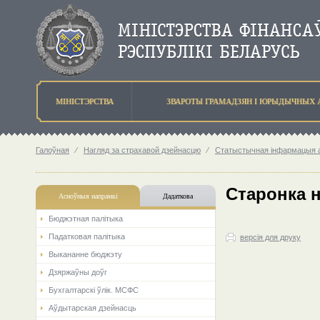
МIНIСТЭРСТВА
ЗВАРОТЫ ГРАМАДЗЯН I ЮРЫДЫЧНЫХ 
Галоўная
⁄
Нагляд за страхавой дзейнасцю
⁄
Статыстычная інфармацыя аб
Старонка 
Асноўныя напрамкi
Дадаткова
Бюджэтная палiтыка
Падатковая палітыка
версія для друку
Выкананне бюджэту
Дзяржаўны доўг
Бухгалтарскі ўлік. МСФС
Аўдытарская дзейнасць