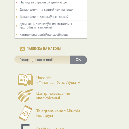
Нагляд за страхавой дзейнасцю
Дэпартамент па каштоўных паперах
Дэпартамент дзяржаўных знакаў
Дзейнасць з каштоўнымі металамі і
каштоўнымі камянямі
Кантрольна-рэвізійная дзейнасць
ПАДПІСКА НА НАВІНЫ
OK
Часопіс
«Фінансы, Улік, Аўдыт»
Цэнтр павышэння
кваліфікацыі
Telegram-канал Мінфін
Беларусі