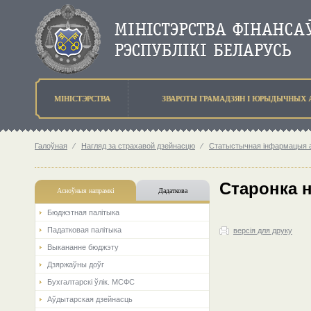
МIНIСТЭРСТВА
ЗВАРОТЫ ГРАМАДЗЯН I ЮРЫДЫЧНЫХ 
Галоўная
⁄
Нагляд за страхавой дзейнасцю
⁄
Статыстычная інфармацыя аб
Старонка 
Асноўныя напрамкi
Дадаткова
Бюджэтная палiтыка
Падатковая палітыка
версія для друку
Выкананне бюджэту
Дзяржаўны доўг
Бухгалтарскі ўлік. МСФС
Аўдытарская дзейнасць