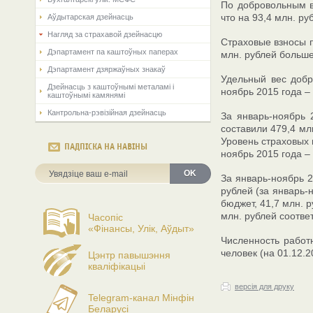
По добровольным в
что на 93,4 млн. р
Аўдытарская дзейнасць
Нагляд за страхавой дзейнасцю
Страховые взносы п
Дэпартамент па каштоўных паперах
млн. рублей больше
Дэпартамент дзяржаўных знакаў
Удельный вес добр
Дзейнасць з каштоўнымі металамі і
ноябрь 2015 года –
каштоўнымі камянямі
Кантрольна-рэвізійная дзейнасць
За январь-ноябрь 
составили 479,4 мл
Уровень страховых 
ПАДПІСКА НА НАВІНЫ
ноябрь 2015 года –
OK
За январь-ноябрь 
рублей (за январь-н
бюджет, 41,7 млн. 
млн. рублей соотве
Часопіс
«Фінансы, Улік, Аўдыт»
Численность работ
человек (на 01.12.2
Цэнтр павышэння
кваліфікацыі
версія для друку
Telegram-канал Мінфін
Беларусі