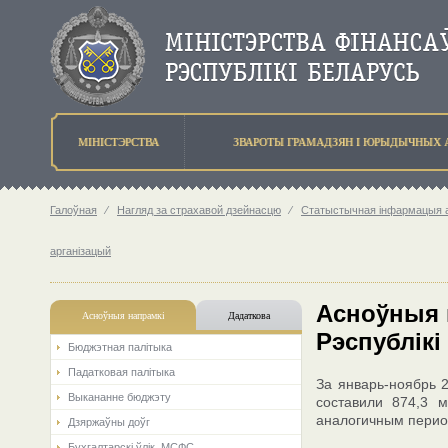
МIНIСТЭРСТВА
ЗВАРОТЫ ГРАМАДЗЯН I ЮРЫДЫЧНЫХ 
Галоўная
⁄
Нагляд за страхавой дзейнасцю
⁄
Статыстычная інфармацыя аб
арганізацый
Асноўныя 
Асноўныя напрамкi
Дадаткова
Рэспублікі
Бюджэтная палiтыка
Падатковая палітыка
За январь-ноябрь 
Выкананне бюджэту
составили 874,3 
аналогичным перио
Дзяржаўны доўг
Бухгалтарскі ўлік. МСФС