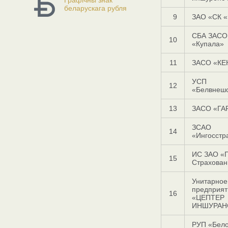
Графічны знак
беларускага рубля
9
ЗАО «СК 
СБА ЗАСО
10
«Купала»
11
ЗАСО «КЕ
УСП
12
«Белвнеш
13
ЗАСО «ГА
ЗСАО
14
«Ингосстр
ИС ЗАО «
15
Страхован
Унитарное
предприят
16
«ЦЕПТЕР
ИНШУРАН
РУП «Бело