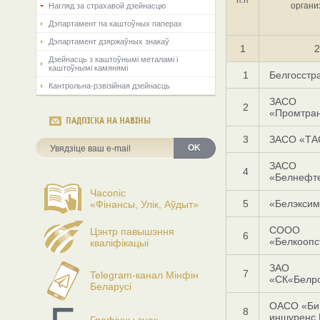
органи
Нагляд за страхавой дзейнасцю
Дэпартамент па каштоўных паперах
Дэпартамент дзяржаўных знакаў
1
2
Дзейнасць з каштоўнымі металамі і
каштоўнымі камянямі
1
Белгосстр
Кантрольна-рэвізійная дзейнасць
ЗАСО
2
«Промтран
ПАДПІСКА НА НАВІНЫ
3
ЗАСО «ТА
OK
ЗАСО
4
«Белнефт
Часопіс
5
«Белэксим
«Фінансы, Улік, Аўдыт»
СООО
Цэнтр павышэння
6
«Белкоопс
кваліфікацыі
ЗАО
7
Telegram-канал Мінфін
«СК«Белро
Беларусі
ОАСО «Би 
8
иншуренс 