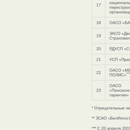
национал
17
перестрах
организац
18
ОАСО «БА
ЗАСО «Де
19
Страхован
20
РДУСП «С
21
УСП «При
ОАСО «М
22
***
ПОЛИС»
ОАСО
23
«Пенсион
гарантии»
* Отрицательные чи
** ЗСАО «БелИнгост
*** С 20 апреля 201