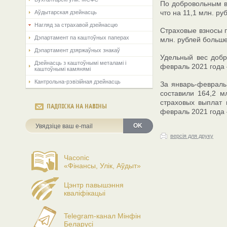
По добровольным ви
что на 11,1 млн. р
Аўдытарская дзейнасць
Нагляд за страхавой дзейнасцю
Страховые взносы п
Дэпартамент па каштоўных паперах
млн. рублей больше
Дэпартамент дзяржаўных знакаў
Удельный вес добр
Дзейнасць з каштоўнымі металамі і
февраль 2021 года 
каштоўнымі камянямі
Кантрольна-рэвізійная дзейнасць
За январь-февраль
составили 164,2 м
страховых выплат 
ПАДПІСКА НА НАВІНЫ
февраль 2021 года 
OK
версія для друку
Часопіс
«Фінансы, Улік, Аўдыт»
Цэнтр павышэння
кваліфікацыі
Telegram-канал Мінфін
Беларусі