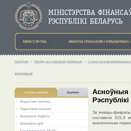
МIНIСТЭРСТВА
ЗВАРОТЫ ГРАМАДЗЯН I ЮРЫДЫЧНЫХ 
Галоўная
⁄
Нагляд за страхавой дзейнасцю
⁄
Статыстычная інфармацыя аб
арганізацый
Асноўныя 
Асноўныя напрамкi
Дадаткова
Рэспублікі
Бюджэтная палiтыка
Падатковая палітыка
За январь-февраль
Выкананне бюджэту
составили 315,3 
аналогичным перио
Дзяржаўны доўг
Бухгалтарскі ўлік. МСФС