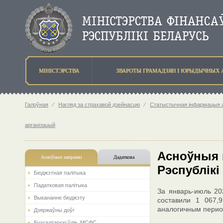
МIНIСТЭРСТВА
ЗВАРОТЫ ГРАМАДЗЯН I ЮРЫДЫЧНЫХ 
Галоўная
⁄
Нагляд за страхавой дзейнасцю
⁄
Статыстычная інфармацыя аб
арганізацый
Асноўныя 
Асноўныя напрамкi
Дадаткова
Рэспублікі
Бюджэтная палiтыка
Падатковая палітыка
За январь-июль 20
Выкананне бюджэту
составили 1 067,
аналогичным перио
Дзяржаўны доўг
Бухгалтарскі ўлік. МСФС