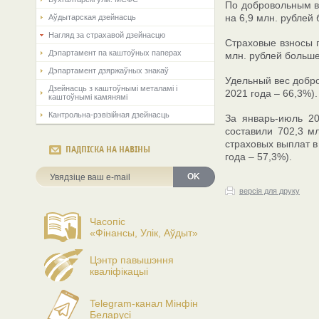
По добровольным ви
на 6,9 млн. рублей
Аўдытарская дзейнасць
Нагляд за страхавой дзейнасцю
Страховые взносы п
Дэпартамент па каштоўных паперах
млн. рублей больше
Дэпартамент дзяржаўных знакаў
Удельный вес добро
Дзейнасць з каштоўнымі металамі і
2021 года – 66,3%).
каштоўнымі камянямі
Кантрольна-рэвізійная дзейнасць
За январь-июль 20
составили 702,3 м
страховых выплат в
ПАДПІСКА НА НАВІНЫ
года – 57,3%).
OK
версія для друку
Часопіс
«Фінансы, Улік, Аўдыт»
Цэнтр павышэння
кваліфікацыі
Telegram-канал Мінфін
Беларусі