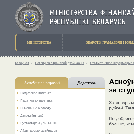
МIНIСТЭРСТВА
ЗВАРОТЫ ГРАМАДЗЯН I ЮР
Галоўная
⁄
Нагляд за страхавой дзейнасцю
⁄
Статыстычная інфармацыя аб
Асноўн
Асноўныя напрамкi
Дадаткова
за сту
Бюджэтная палiтыка
Падатковая палітыка
За январь-м
рублей. Тем
Выкананне бюджэту
Дзяржаўны доўг
По добровол
Бухгалтарскі ўлік. МСФС
больше, чем
Аўдытарская дзейнасць