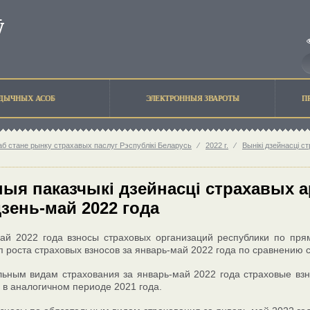
ЫДЫЧНЫХ АСОБ
ЭЛЕКТРОННЫЯ ЗВАРОТЫ
П
 стане рынку страхавых паслуг Рэспублікі Беларусь
⁄
2022 г.
⁄
Вынікі дзейнасці с
ыя паказчыкі дзейнасці страхавых а
дзень-май 2022 года
ай 2022 года взносы страховых организаций республики по пря
п роста страховых взносов за январь-май 2022 года по сравнению 
ьным видам страхования за январь-май 2022 года страховые взно
 в аналогичном периоде 2021 года.