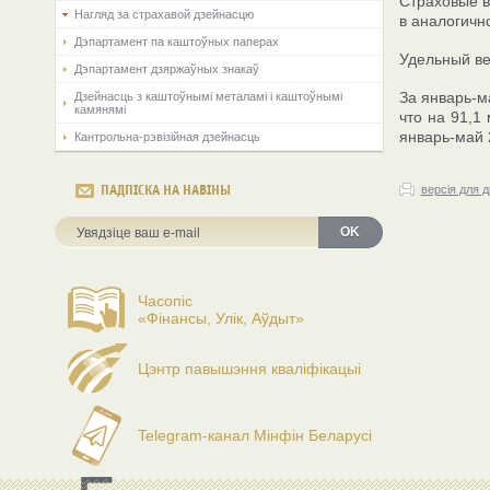
Страховые в
Нагляд за страхавой дзейнасцю
в аналогичн
Дэпартамент па каштоўных паперах
Удельный ве
Дэпартамент дзяржаўных знакаў
За январь-м
Дзейнасць з каштоўнымі металамі і каштоўнымі
камянямі
что на 91,1
январь-май 
Кантрольна-рэвізійная дзейнасць
ПАДПІСКА НА НАВІНЫ
версія для 
OK
Часопіс
«Фінансы, Улік, Аўдыт»
Цэнтр павышэння кваліфікацыі
Telegram-канал Мінфін Беларусі