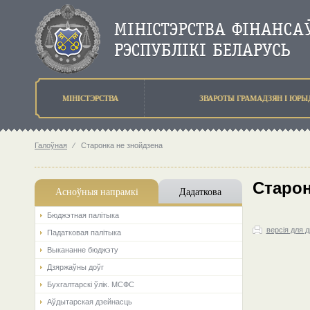
МIНIСТЭРСТВА
ЗВАРОТЫ ГРАМАДЗЯН I ЮР
Галоўная
⁄
Старонка не знойдзена
Старон
Асноўныя напрамкi
Дадаткова
Бюджэтная палiтыка
версія для 
Падатковая палітыка
Выкананне бюджэту
Дзяржаўны доўг
Бухгалтарскі ўлік. МСФС
Аўдытарская дзейнасць