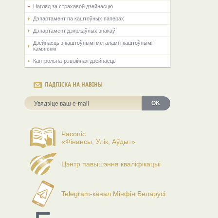
Нагляд за страхавой дзейнасцю
Дэпартамент па каштоўных паперах
Дэпартамент дзяржаўных знакаў
Дзейнасць з каштоўнымі металамі і каштоўнымі
камянямі
Кантрольна-рэвізійная дзейнасць
ПАДПІСКА НА НАВІНЫ
OK
Часопіс
«Фінансы, Улік, Аўдыт»
Цэнтр павышэння кваліфікацыі
Telegram-канал Мінфін Беларусі