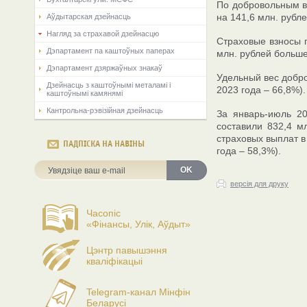
По добровольным ви
на 141,6 млн. рубл
Аўдытарская дзейнасць
Нагляд за страхавой дзейнасцю
Страховые взносы п
Дэпартамент па каштоўных паперах
млн. рублей больше
Дэпартамент дзяржаўных знакаў
Удельный вес добро
Дзейнасць з каштоўнымі металамі і
2023 года – 66,8%).
каштоўнымі камянямі
Кантрольна-рэвізійная дзейнасць
За январь-июль 20
составили 832,4 м
страховых выплат в
ПАДПІСКА НА НАВІНЫ
года – 58,3%).
OK
версія для друку
Часопіс
«Фінансы, Улік, Аўдыт»
Цэнтр павышэння
кваліфікацыі
Telegram-канал Мінфін
Беларусі