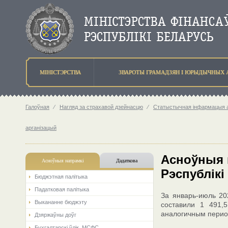
МIНIСТЭРСТВА
ЗВАРОТЫ ГРАМАДЗЯН I ЮРЫДЫЧНЫХ 
Галоўная
⁄
Нагляд за страхавой дзейнасцю
⁄
Статыстычная інфармацыя аб
арганізацый
Асноўныя 
Асноўныя напрамкi
Дадаткова
Рэспублікі
Бюджэтная палiтыка
Падатковая палітыка
За январь-июль 20
Выкананне бюджэту
составили 1 491,
аналогичным перио
Дзяржаўны доўг
Бухгалтарскі ўлік. МСФС