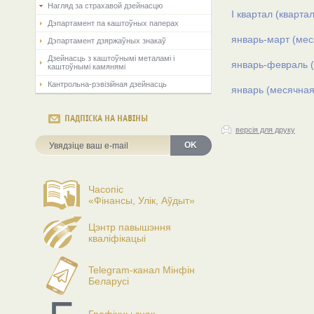
Нагляд за страхавой дзейнасцю
I квартал (кварта
Дэпартамент па каштоўных паперах
январь-март (мес
Дэпартамент дзяржаўных знакаў
Дзейнасць з каштоўнымі металамі і
январь-февраль (
каштоўнымі камянямі
Кантрольна-рэвізійная дзейнасць
январь (месячная
ПАДПІСКА НА НАВІНЫ
версія для друку
OK
Часопіс
«Фінансы, Улік, Аўдыт»
Цэнтр павышэння
кваліфікацыі
Telegram-канал Мінфін
Беларусі