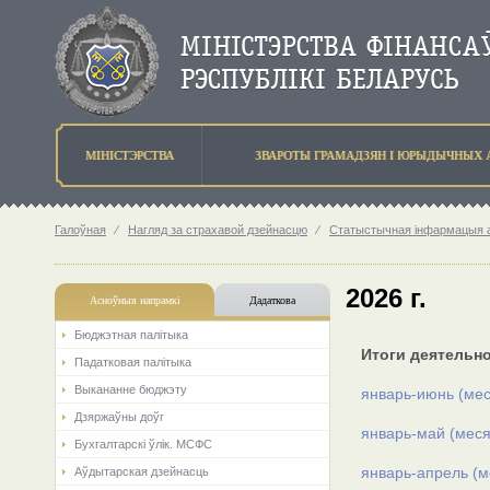
МIНIСТЭРСТВА
ЗВАРОТЫ ГРАМАДЗЯН I ЮРЫДЫЧНЫХ 
Галоўная
⁄
Нагляд за страхавой дзейнасцю
⁄
Статыстычная інфармацыя аб
2026 г.
Асноўныя напрамкi
Дадаткова
Бюджэтная палiтыка
Итоги деятельн
Падатковая палітыка
Выкананне бюджэту
январь-июнь (мес
Дзяржаўны доўг
январь-май (меся
Бухгалтарскі ўлік. МСФС
январь-апрель (м
Аўдытарская дзейнасць