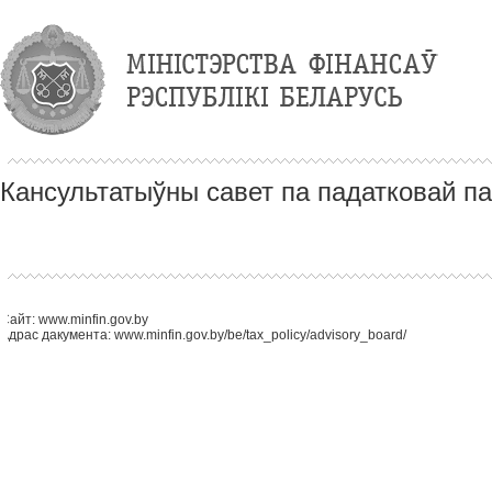
Кансультатыўны савет па падатковай п
Сайт: www.minfin.gov.by
Адрас дакумента: www.minfin.gov.by/be/tax_policy/advisory_board/