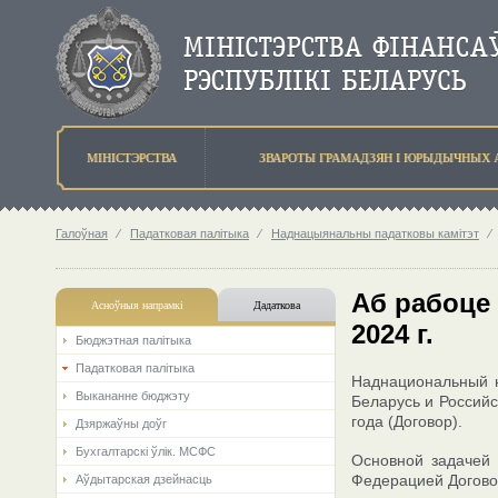
МIНIСТЭРСТВА
ЗВАРОТЫ ГРАМАДЗЯН I ЮРЫДЫЧНЫХ 
Галоўная
⁄
Падатковая палітыка
⁄
Наднацыянальны падатковы камiтэт
⁄
Аб рабоце 
Асноўныя напрамкi
Дадаткова
2024 г.
Бюджэтная палiтыка
Падатковая палітыка
Наднациональный н
Выкананне бюджэту
Беларусь и Россий
года (Договор).
Дзяржаўны доўг
Бухгалтарскі ўлік. МСФС
Основной задачей 
Федерацией Догово
Аўдытарская дзейнасць