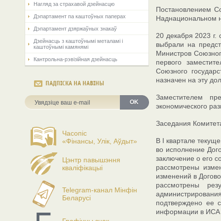
Нагляд за страхавой дзейнасцю
Постановлением Со
Дэпартамент па каштоўных паперах
Наднациональном н
Дэпартамент дзяржаўных знакаў
20 декабря 2023 г.
Дзейнасць з каштоўнымі металамі і
выбрали на предст
каштоўнымі камянямі
Министров Союзног
Кантрольна-рэвізійная дзейнасць
первого заместит
Союзного государ
назначен на эту дол
ПАДПІСКА НА НАВІНЫ
Заместителем пр
OK
экономического раз
Заседания Комитета
Часопіс
В I квартале текущ
«Фінансы, Улік, Аўдыт»
во исполнение Дог
заключение о его со
Цэнтр павышэння
рассмотрены измен
кваліфікацыі
изменений в Догово
рассмотрены рез
Telegram-канал Мінфін
администрирования
Беларусі
подтверждено ее с
информации в ИСА К