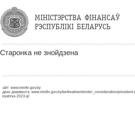
Старонка не знойдзена
Сайт: www.minfin.gov.by
Адрас дакумента: www.minfin.gov.by/be/treatment/order_consideration/president.
noyabrya-2023-g/