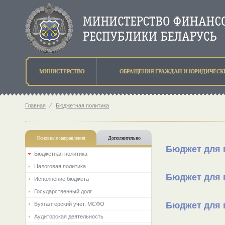
МИНИСТЕРСТВО
ОБРАЩЕНИЯ ГРАЖДАН И ЮРИДИЧЕСК
Главная
⁄
Бюджетная политика
Основные направления
Дополнительно
Бюджет для г
Бюджетная политика
Налоговая политика
Бюджет для г
Исполнение бюджета
Государственный долг
Бюджет для г
Бухгалтерский учет. МСФО
Аудиторская деятельность