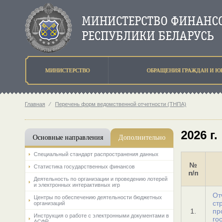
МИНИСТЕРСТВО
ОБРАЩЕНИЯ ГРАЖДАН И Ю
Главная
⁄
Перечень форм ведомственной отчетности (ТНПА)
2026 г.
Основные направления
Дополнительно
Специальный стандарт распространения данных
№
Статистика государственных финансов
п/п
Деятельность по организации и проведению лотерей
и электронных интерактивных игр
От
Центры по обеспечению деятельности бюджетных
ст
организаций
1.
пр
Инструкция о работе с электронными документами в
го
АСФР