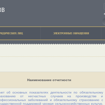
РИДИЧЕСКИХ ЛИЦ
ЭЛЕКТРОННЫЕ ОБРАЩЕНИЯ
Наименование отчетности
чет об основных показателях деятельности по обязательному
рахованию от несчастных случаев на производстве и
офессиональных заболеваний и обязательному страхованию с
сударственной поддержкой урожая сельскохозяйственных культур,