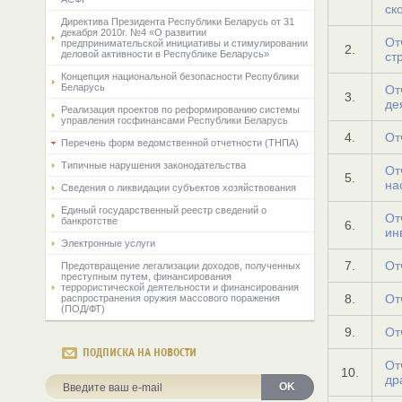
ск
Директива Президента Республики Беларусь от 31
декабря 2010г. №4 «О развитии
От
предпринимательской инициативы и стимулировании
2.
деловой активности в Республике Беларусь»
ст
Концепция национальной безопасности Республики
Беларусь
От
3.
де
Реализация проектов по реформированию системы
управления госфинансами Республики Беларусь
4.
От
Перечень форм ведомственной отчетности (ТНПА)
Типичные нарушения законодательства
От
5.
на
Сведения о ликвидации субъектов хозяйствования
Единый государственный реестр сведений о
От
банкротстве
6.
ин
Электронные услуги
7.
От
Предотвращение легализации доходов, полученных
преступным путем, финансирования
террористической деятельности и финансирования
8.
От
распространения оружия массового поражения
(ПОД/ФТ)
9.
От
ПОДПИСКА НА НОВОСТИ
От
10.
др
OK