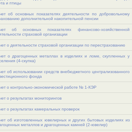
ота и птицы
чет об основных показателях деятельности по добровольному
рахованию дополнительной накопительной пенсии
чет об основных показателях финансово-хозяйственной
ятельности страховой организации
чет о деятельности страховой организации по перестрахованию
чет о драгоценных металлах в изделиях и ломе, скупленных у
селения (4-скупка)
чет об использовании средств внебюджетного централизованного
вестиционного фонда
чет о контрольно-экономической работе № 1-КЭР
чет о результатах мониторингов
чет о результатах камеральных проверок
чет об изготовленных ювелирных и других бытовых изделиях из
агоценных металлов и драгоценных камней (2-ювелир)