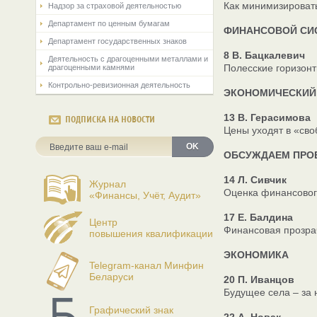
Как минимизировать
Надзор за страховой деятельностью
Департамент по ценным бумагам
ФИНАНСОВОЙ СИС
Департамент государственных знаков
8 В. Бацкалевич
Деятельность с драгоценными металлами и
Полесские горизонт
драгоценными камнями
Контрольно-ревизионная деятельность
ЭКОНОМИЧЕСКИЙ
13 В. Герасимова
ПОДПИСКА НА НОВОСТИ
Цены уходят в «сво
OK
ОБСУЖДАЕМ ПРО
14 Л. Сивчик
Журнал
Оценка финансовог
«Финансы, Учёт, Аудит»
17 Е. Балдина
Центр
Финансовая прозрач
повышения квалификации
ЭКОНОМИКА
Telegram-канал Минфин
Беларуси
20 П. Иванцов
Будущее села – за
Графический знак