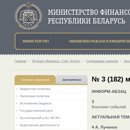
МИНИСТЕРСТВО
ОБРАЩЕНИЯ ГРАЖДАН И ЮРИДИЧЕСК
Главная
⁄
Журнал «Финансы, Учёт, Аудит»
⁄
Содержание номеров
⁄
Арх
№ 3 (182) 
Основные направления
Дополнительно
Бюджетная политика
ИНФОРМ-АБЗАЦ
Налоговая политика
3
Исполнение бюджета
Конспект событий
Государственный долг
АКТУАЛЬНАЯ ТЕМ
Бухгалтерский учет. МСФО
Аудиторская деятельность
4 А. Лученок