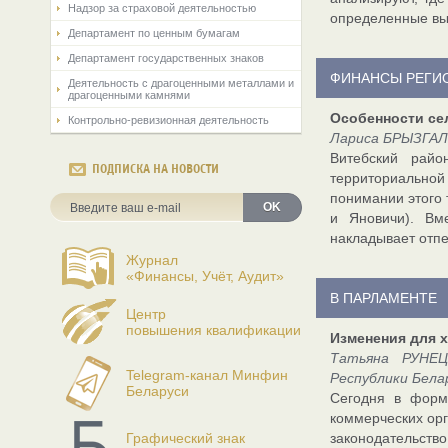
Надзор за страховой деятельностью
определенные выв
Департамент по ценным бумагам
Департамент государственных знаков
ФИНАНСЫ РЕГИ
Деятельность с драгоценными металлами и
драгоценными камнями
Особенности се
Контрольно-ревизионная деятельность
Лариса БРЫЗГАЛ
Витебский райо
ПОДПИСКА НА НОВОСТИ
территориальной
понимании этого 
OK
и Яновичи). Вм
накладывает отпеч
Журнал
«Финансы, Учёт, Аудит»
В ПАРЛАМЕНТЕ
Центр
повышения квалификации
Изменения для 
Татьяна РУНЕЦ
Telegram-канал Минфин
Республики Бела
Беларуси
Сегодня в форм
коммерческих орг
Графический знак
законодательст