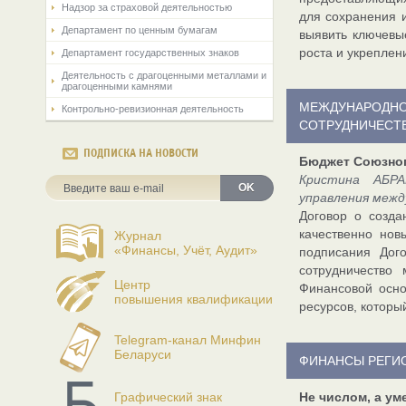
Надзор за страховой деятельностью
для сохранения 
Департамент по ценным бумагам
выявить ключевы
роста и укреплен
Департамент государственных знаков
Деятельность с драгоценными металлами и
драгоценными камнями
МЕЖДУНАРОДН
Контрольно-ревизионная деятельность
СОТРУДНИЧЕСТ
ПОДПИСКА НА НОВОСТИ
Бюджет Союзног
Кристина АБРА
OK
управления меж
Договор о созда
качественно нов
Журнал
«Финансы, Учёт, Аудит»
подписания Дог
сотрудничество
Центр
Финансовой осно
повышения квалификации
ресурсов, которы
Telegram-канал Минфин
Беларуси
ФИНАНСЫ РЕГИ
Графический знак
Не числом, а ум