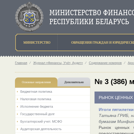
МИНИСТЕРСТВО
ОБРАЩЕНИЯ ГРАЖДАН И ЮРИДИЧЕСК
Главная
⁄
Журнал «Финансы, Учёт, Аудит»
⁄
Содержание номеров
⁄
Арх
№ 3 (386) 
Основные направления
Дополнительно
Бюджетная политика
РЫНОК ЦЕННЫХ
Налоговая политика
Исполнение бюджета
Итоги пятилетки
Государственный долг
Татьяна ГРИБ, н
бумагам Минфин
Бухгалтерский учет. МСФО
Рынок ценных 
Аудиторская деятельность
предоставляющих