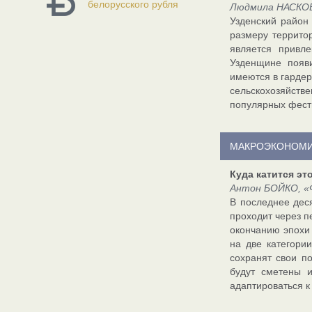
белорусского рубля
Людмила НАСКОВС
Узденский район
размеру террито
является привл
Узденщине появ
имеются в гардер
сельскохозяйств
популярных фести
МАКРОЭКОНОМ
Куда катится эт
Антон БОЙКО, «Ф
В последнее дес
проходит через п
окончанию эпохи
на две категории
сохранят свои п
будут сметены 
адаптироваться 