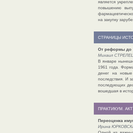
является укрепле
повышению выпу
фармацевтическо
на закупку заруб
СТРАНИЦЫ ИСТ
От реформы до 
Михаил СТРЕЛЕЦ,
В январе нынешн
1961 года. Форм
денег на новые
последствия. И з
последующих дес
вошедшая в истор
ПРАКТИКУМ. АК
Переоценка иму
Ирина ЮРКОВСКА
Одной из важных