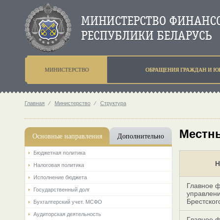
МИНИСТЕРСТВО
ОБРАЩЕНИЯ ГРАЖДАН И Ю
Главная
⁄
Министерство
⁄
Структура
Местн
Основные направления
Дополнительно
Бюджетная политика
Н
Налоговая политика
Исполнение бюджета
Главное 
Государственный долг
управлен
Брестског
Бухгалтерский учет. МСФО
Аудиторская деятельность
Главное 