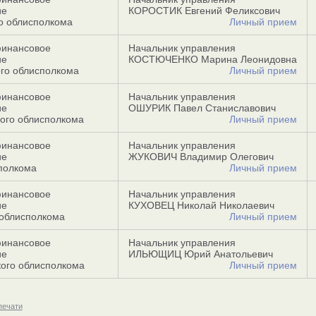
ие
КОРОСТИК Евгений Феликсович
о облисполкома
Личный прием
финансовое
Начальник управления
ие
КОСТЮЧЕНКО Марина Леонидовна
го облисполкома
Личный прием
финансовое
Начальник управления
ие
ОШУРИК Павел Станиславович
ого облисполкома
Личный прием
финансовое
Начальник управления
ие
ЖУКОВИЧ Владимир Олегович
полкома
Личный прием
финансовое
Начальник управления
ие
КУХОВЕЦ Николай Николаевич
 облисполкома
Личный прием
финансовое
Начальник управления
ие
ИЛЬЮЩИЦ Юрий Анатольевич
ого облисполкома
Личный прием
печати