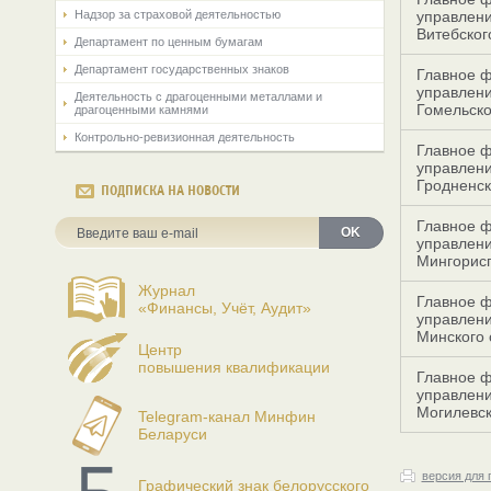
Надзор за страховой деятельностью
управлен
Витебског
Департамент по ценным бумагам
Департамент государственных знаков
Главное 
управлен
Деятельность с драгоценными металлами и
Гомельско
драгоценными камнями
Контрольно-ревизионная деятельность
Главное 
управлен
Гродненск
ПОДПИСКА НА НОВОСТИ
Главное 
OK
управлен
Мингорис
Журнал
Главное 
«Финансы, Учёт, Аудит»
управлен
Минского
Центр
повышения квалификации
Главное 
управлен
Могилевск
Telegram-канал Минфин
Беларуси
версия для 
Графический знак белорусского