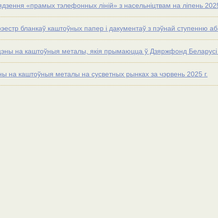
ядзення «прамых тэлефонных ліній» з насельніцтвам на ліпень 2025
эестр бланкаў каштоўных папер і дакументаў з пэўнай ступенню аба
цэны на каштоўныя металы, якія прымаюцца ў Дзяржфонд Беларусі з
ны на каштоўныя металы на сусветных рынках за чэрвень 2025 г.