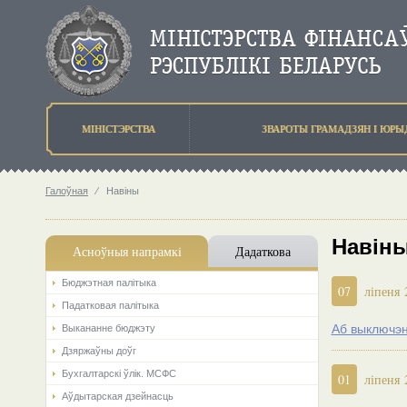
МIНIСТЭРСТВА
ЗВАРОТЫ ГРАМАДЗЯН I ЮР
Галоўная
⁄
Навіны
Навіны
Асноўныя напрамкi
Дадаткова
Бюджэтная палiтыка
07
ліпеня 
Падатковая палітыка
Аб выключэн
Выкананне бюджэту
Дзяржаўны доўг
Бухгалтарскі ўлік. МСФС
01
ліпеня 
Аўдытарская дзейнасць