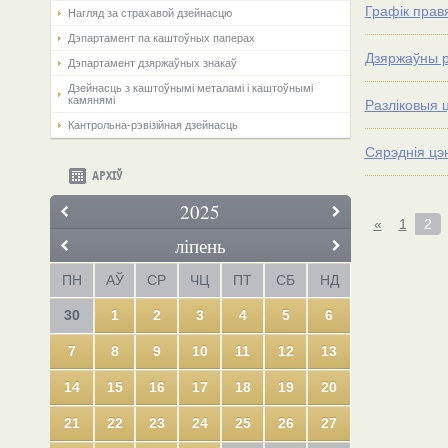
Графік прав
Нагляд за страхавой дзейнасцю
Дэпартамент па каштоўных паперах
Дзяржаўны р
Дэпартамент дзяржаўных знакаў
Дзейнасць з каштоўнымі металамі і каштоўнымі
камянямі
Разліковыя 
Кантрольна-рэвізійная дзейнасць
Сярэднія цэ
АРХІЎ
2025
«
1
2
ліпень
ПН
АЎ
СР
ЧЦ
ПТ
СБ
НД
30
1
2
3
4
5
6
7
8
9
10
11
12
13
14
15
16
17
18
19
20
21
22
23
24
25
26
27