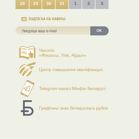
28
29
30
31
1
2
3
ПАДПІСКА НА НАВІНЫ
OK
Часопіс
«Фінансы, Улік, Аўдыт»
Цэнтр павышэння кваліфікацыі
Telegram-канал Мінфін Беларусі
Графічны знак беларускага рубля