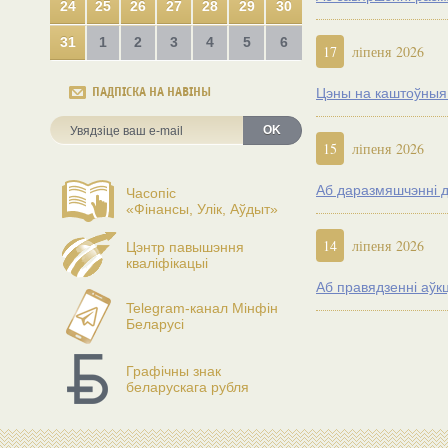
24
25
26
27
28
29
30
31
1
2
3
4
5
6
17
ліпеня 2026
ПАДПІСКА НА НАВІНЫ
Цэны на каштоўныя м
OK
15
ліпеня 2026
Аб даразмяшчэнні д
Часопіс
«Фінансы, Улік, Аўдыт»
14
ліпеня 2026
Цэнтр павышэння
кваліфікацыі
Аб правядзенні аўк
Telegram-канал Мінфін
Беларусі
Графічны знак
беларускага рубля