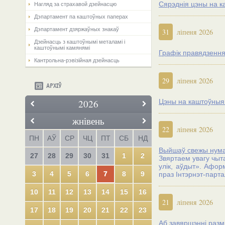
Сярэднія цэны на к
Нагляд за страхавой дзейнасцю
Дэпартамент па каштоўных паперах
Дэпартамент дзяржаўных знакаў
31
ліпеня 2026
Дзейнасць з каштоўнымі металамі і
каштоўнымі камянямі
Графік правядзення
Кантрольна-рэвізійная дзейнасць
29
ліпеня 2026
АРХІЎ
2026
Цэны на каштоўныя м
жнівень
22
ліпеня 2026
ПН
АЎ
СР
ЧЦ
ПТ
СБ
НД
Выйшаў свежы нумар
27
28
29
30
31
1
2
Звяртаем увагу чыт
улік, аўдыт». Афор
3
4
5
6
7
8
9
праз Iнтэрнэт-парт
10
11
12
13
14
15
16
21
ліпеня 2026
17
18
19
20
21
22
23
Аб завяршэнні разм