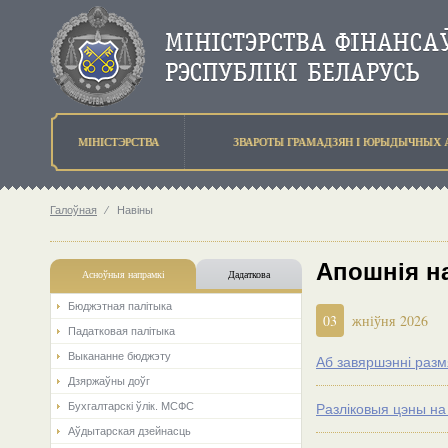
МIНIСТЭРСТВА
ЗВАРОТЫ ГРАМАДЗЯН I ЮРЫДЫЧНЫХ 
Галоўная
⁄
Навіны
Апошнія н
Асноўныя напрамкi
Дадаткова
Бюджэтная палiтыка
03
жніўня 2026
Падатковая палітыка
Выкананне бюджэту
Аб завяршэнні разм
Дзяржаўны доўг
Бухгалтарскі ўлік. МСФС
Разліковыя цэны на
Аўдытарская дзейнасць