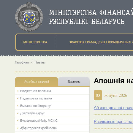
МIНIСТЭРСТВА
ЗВАРОТЫ ГРАМАДЗЯН I ЮРЫДЫЧНЫХ 
Галоўная
⁄
Навіны
Апошнія н
Асноўныя напрамкi
Дадаткова
Бюджэтная палiтыка
03
жніўня 2026
Падатковая палітыка
Выкананне бюджэту
Аб завяршэнні разм
Дзяржаўны доўг
Бухгалтарскі ўлік. МСФС
Разліковыя цэны на
Аўдытарская дзейнасць