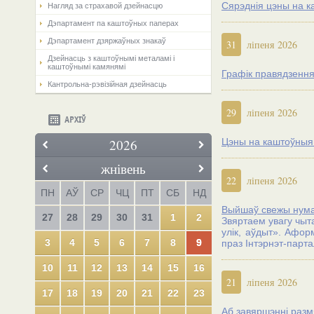
Сярэднія цэны на к
Нагляд за страхавой дзейнасцю
Дэпартамент па каштоўных паперах
Дэпартамент дзяржаўных знакаў
31
ліпеня 2026
Дзейнасць з каштоўнымі металамі і
каштоўнымі камянямі
Графік правядзення
Кантрольна-рэвізійная дзейнасць
29
ліпеня 2026
АРХІЎ
2026
Цэны на каштоўныя м
жнівень
22
ліпеня 2026
ПН
АЎ
СР
ЧЦ
ПТ
СБ
НД
Выйшаў свежы нумар
27
28
29
30
31
1
2
Звяртаем увагу чыт
улік, аўдыт». Афор
3
4
5
6
7
8
9
праз Iнтэрнэт-парт
10
11
12
13
14
15
16
21
ліпеня 2026
17
18
19
20
21
22
23
Аб завяршэнні разм