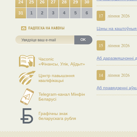
24
25
26
27
28
29
30
31
1
2
3
4
5
6
17
ліпеня 2026
ПАДПІСКА НА НАВІНЫ
Цэны на каштоўныя м
OK
15
ліпеня 2026
Аб даразмяшчэнні д
Часопіс
«Фінансы, Улік, Аўдыт»
14
ліпеня 2026
Цэнтр павышэння
кваліфікацыі
Аб правядзенні аўк
Telegram-канал Мінфін
Беларусі
Графічны знак
беларускага рубля