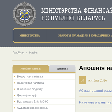
МIНIСТЭРСТВА
ЗВАРОТЫ ГРАМАДЗЯН I ЮРЫДЫЧНЫХ 
Галоўная
⁄
Навіны
Апошнія н
Асноўныя напрамкi
Дадаткова
Бюджэтная палiтыка
03
жніўня 2026
Падатковая палітыка
Выкананне бюджэту
Аб завяршэнні разм
Дзяржаўны доўг
Бухгалтарскі ўлік. МСФС
Разліковыя цэны на
Аўдытарская дзейнасць