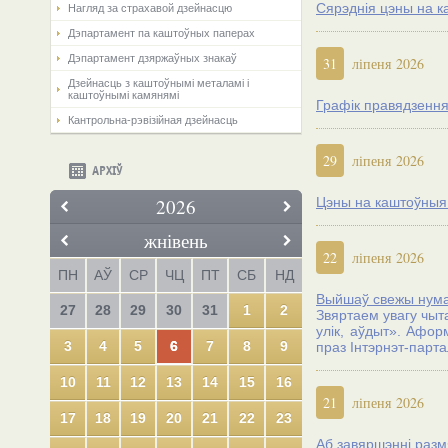
Сярэднія цэны на к
Нагляд за страхавой дзейнасцю
Дэпартамент па каштоўных паперах
Дэпартамент дзяржаўных знакаў
31
ліпеня 2026
Дзейнасць з каштоўнымі металамі і
каштоўнымі камянямі
Графік правядзення
Кантрольна-рэвізійная дзейнасць
29
ліпеня 2026
АРХІЎ
2026
Цэны на каштоўныя м
жнівень
22
ліпеня 2026
ПН
АЎ
СР
ЧЦ
ПТ
СБ
НД
Выйшаў свежы нумар
27
28
29
30
31
1
2
Звяртаем увагу чыт
улік, аўдыт». Афор
3
4
5
6
7
8
9
праз Iнтэрнэт-парт
10
11
12
13
14
15
16
21
ліпеня 2026
17
18
19
20
21
22
23
Аб завяршэнні разм