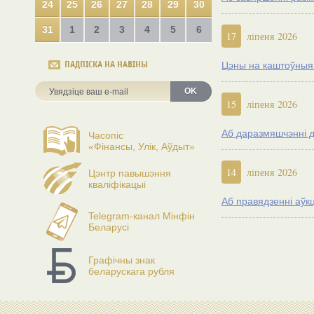
24
25
26
27
28
29
30
31
1
2
3
4
5
6
17
ліпеня 2026
ПАДПІСКА НА НАВІНЫ
Цэны на каштоўныя м
OK
15
ліпеня 2026
Аб даразмяшчэнні д
Часопіс
«Фінансы, Улік, Аўдыт»
14
ліпеня 2026
Цэнтр павышэння
кваліфікацыі
Аб правядзенні аўк
Telegram-канал Мінфін
Беларусі
Графічны знак
беларускага рубля