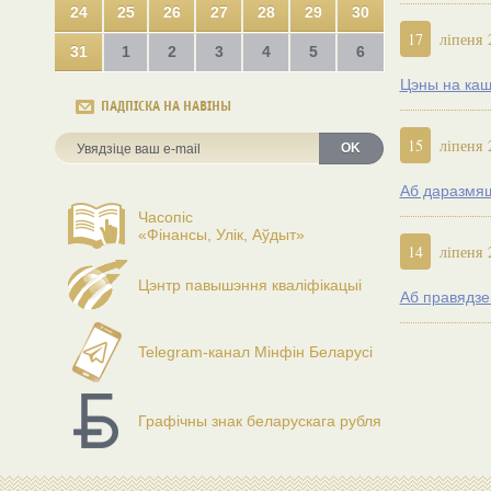
24
25
26
27
28
29
30
17
ліпеня 
31
1
2
3
4
5
6
Цэны на кашт
ПАДПІСКА НА НАВІНЫ
15
ліпеня 
OK
Аб даразмяш
Часопіс
«Фінансы, Улік, Аўдыт»
14
ліпеня 
Цэнтр павышэння кваліфікацыі
Аб правядзе
Telegram-канал Мінфін Беларусі
Графічны знак беларускага рубля