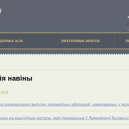
ЫДЫЧНЫХ АСОБ
ЭЛЕКТРОННЫЯ ЗВАРОТЫ
П
ія навіны
 2026
ні размяшчэння выпуску дзяржаўных аблігацый, намiнаваных у до
цэны на каштоўныя металы, якія прымаюцца ў Дзяржфонд Беларусі з