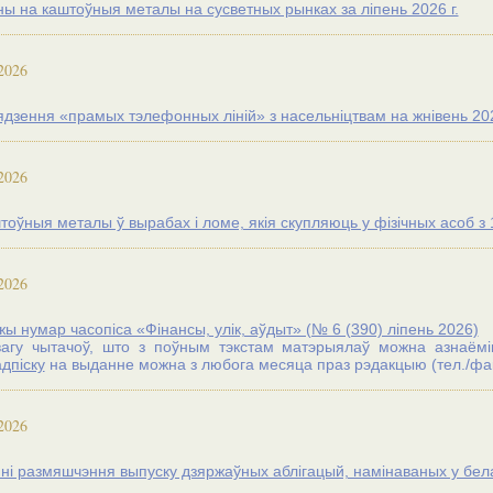
ны на каштоўныя металы на сусветных рынках за лiпень 2026 г.
2026
ядзення «прамых тэлефонных ліній» з насельніцтвам на жнівень 202
2026
оўныя металы ў вырабах і ломе, якія скупляюць у фізічных асоб з 1
2026
ы нумар часопіса «Фінансы, улік, аўдыт» (№ 6 (390) лiпень 2026)
агу чытачоў, што з поўным тэкстам матэрыялаў можна азнаёміцц
дпіску
на выданне можна з любога месяца праз рэдакцыю (тел./факс
2026
ні размяшчэння выпуску дзяржаўных аблігацый, намінаваных у бела