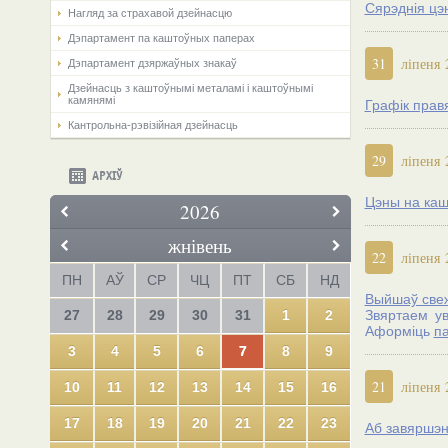
Сярэднія цэ
Нагляд за страхавой дзейнасцю
Дэпартамент па каштоўных паперах
31
ліпеня 
Дэпартамент дзяржаўных знакаў
Дзейнасць з каштоўнымі металамі і каштоўнымі
камянямі
Графік прав
Кантрольна-рэвізійная дзейнасць
29
ліпеня 
АРХІЎ
Цэны на кашт
2026
жнівень
22
ліпеня 
ПН
АЎ
СР
ЧЦ
ПТ
СБ
НД
Выйшаў свеж
27
28
29
30
31
1
2
Звяртаем ув
Аформіць
па
3
4
5
6
7
8
9
21
ліпеня 
10
11
12
13
14
15
16
17
18
19
20
21
22
23
Аб завяршэн