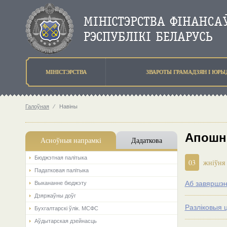
МIНIСТЭРСТВА
ЗВАРОТЫ ГРАМАДЗЯН I ЮР
Галоўная
⁄
Навіны
Апошн
Асноўныя напрамкi
Дадаткова
Бюджэтная палiтыка
03
жніўня
Падатковая палітыка
Аб завяршэн
Выкананне бюджэту
Дзяржаўны доўг
Разліковыя 
Бухгалтарскі ўлік. МСФС
Аўдытарская дзейнасць