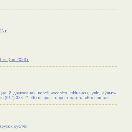
6 г.
 жніўня 2026 г.
а ў друкаванай версіі часопіса «Фінансы, улік, аўдыт».
 (017) 334-21-45) цi праз Iнтэрнэт-партал «Белпошта»
рускіх рублях