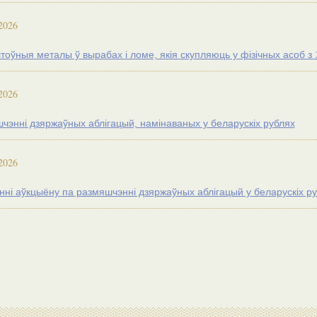
2026
оўныя металы ў вырабах і ломе, якія скупляюць у фізічных асоб з 1
2026
чэнні дзяржаўных аблігацый, намінаваных у беларускіх рублях
2026
нні аўкцыёну па размяшчэнні дзяржаўных аблігацый у беларускiх р