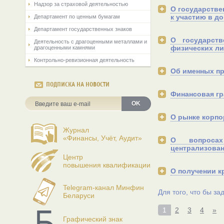
Надзор за страховой деятельностью
О государстве
к участию в д
Департамент по ценным бумагам
Департамент государственных знаков
O государст
Деятельность с драгоценными металлами и
физических л
драгоценными камнями
Контрольно-ревизионная деятельность
Об именных п
ПОДПИСКА НА НОВОСТИ
Финансовая гр
OK
О рынке корпо
Журнал
«Финансы, Учёт, Аудит»
О вопросах
централизова
Центр
повышения квалификации
О получении к
Telegram-канал Минфин
Для того, что бы з
Беларуси
1
2
3
4
»
Графический знак