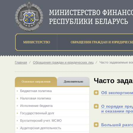
МИНИСТЕРСТВО
ОБРАЩЕНИЯ ГРАЖДАН И ЮРИДИЧЕСК
Главная
⁄
Обращения граждан и юридических лиц
⁄
Часто задаваемые в
Часто зад
Основные направления
Дополнительно
Бюджетная политика
Об экспортном 
Налоговая политика
Исполнение бюджета
О порядке пр
и оказании пр
Государственный долг
Бухгалтерский учет. МСФО
Большой разг
Аудиторская деятельность