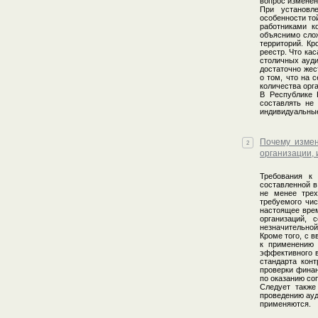
вопрос изменен
При установл
особенности то
работниками к
объяснимо слож
территорий. Кр
реестр. Что ка
столичных ауди
достаточно жес
о том, что на 
количества орг
В Республике 
составлять не
индивидуальны
Почему измен
2
организации,
Требования к 
составленной в
не менее трех
требуемого чис
настоящее врем
организаций, 
незначительной
Кроме того, с 
к применению 
эффективного в
стандарта кон
проверки финан
по оказанию со
Следует также
проведению ауд
применяются.