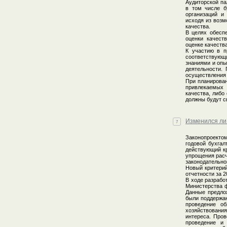
Аудиторской па
в том числе б
организаций и
исходя из возм
качества.
В целях обесп
оценки качест
оценке качества
К участию в п
соответствующ
знаниями и опы
деятельности.
осуществления 
При планирован
привлекаемых 
качества, либо
должны будут с
Изменился ли
7
Законопроекто
годовой бухгал
действующий кр
упрощения расч
законодательно
Новый критерий
отчетности за 2
В ходе разрабо
Министерства ф
Данные предло
были поддержан
проведение об
хозяйствования
интереса. Пров
проведение и