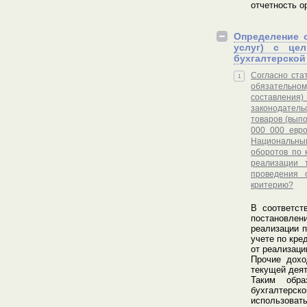
отчетность о
Определение 
услуг) с цел
бухгалтерской
Согласно ста
1
обязательно
составления
законодатель
товаров (вып
000 000 евро
Национальным
оборотов по 
реализации 
проведения 
критерию?
В соответст
постановлени
реализации п
учете по кре
от реализации
Прочие дохо
текущей деят
Таким обра
бухгалтерск
использовать