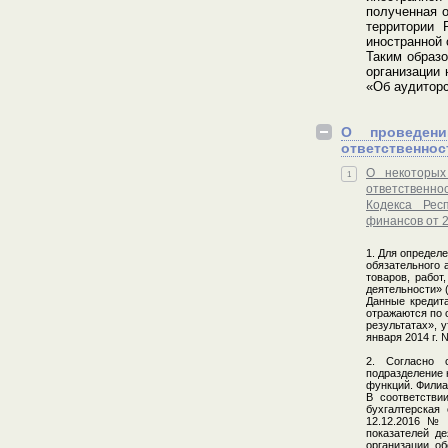
полученная о
территории 
иностранной 
Таким образо
организации 
«Об аудиторс
О проведени
ответственнос
О некоторых
1
ответственно
Кодекса Рес
финансов от 2
1. Для определ
обязательного 
товаров, работ
деятельности» (
Данные кредита
отражаются по 
результатах», 
января 2014 г. 
2. Согласно 
подразделение 
функций. Филиа
В соответстви
бухгалтерская
12.12.2016 № 
показателей д
организации, о