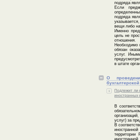
подряда явл
Если предм
определенн
подряда явля
указывается,
вещи либо на
Именно пред
цель не прос
отношения.
Необходимо п
обязан оказ
услуг. Иным
предусмотрет
в штате орга
О проведени
бухгалтерской
Подлежит ли 
1
иностранных 
В соответст
обязательном
организаций
услуг) за пр
В соответств
иностранно
территории 
иностранной