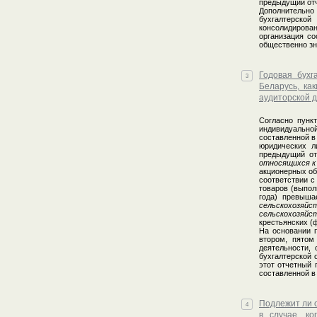
предыдущий отч
Дополнительно
бухгалтерской
консолидирова
организация со
общественно з
Годовая бухг
3
Беларусь, ка
аудиторской 
Согласно пункт
индивидуальной
составленной в
юридических л
предыдущий от
относящихся к
акционерных об
соответствии с
товаров (выпол
года) превыша
сельскохозяй
сельскохозяйс
крестьянских (
На основании п
втором, пятом
деятельности,
бухгалтерской 
этот отчетный 
составленной в
Подлежит ли о
4
в случае, к