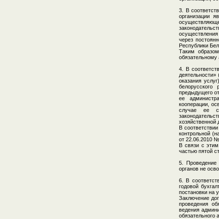
3. В соответст
организации я
осуществляюще
законодательст
осуществления 
через постоянн
Республики Бел
Таким образом
обязательному 
4. В соответст
деятельности» 
оказания услуг
белорусского
предыдущего от
ее администра
кооперации, ос
случае ее со
законодательст
хозяйственной 
В соответствии
контрольной (н
от 22.06.2010 
В связи с этим
частью пятой ст
5. Проведение 
органов не осв
6. В соответст
годовой бухгал
постановки на у
Заключение дог
проведения об
ведения админи
обязательного 