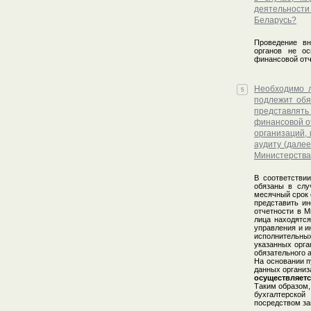
деятельности
Беларусь?
Проведение вн
органов не ос
финансовой отч
Необходимо л
5
подлежит обя
представлять
финансовой о
организаций,
аудиту (дале
Министерства
В соответстви
обязаны в слу
месячный срок 
представить ин
отчетности в М
лица находятся
управления и и
исполнительны
указанных орга
обязательного а
На основании п
данных организ
осуществляетс
Таким образом,
бухгалтерской
посредством за