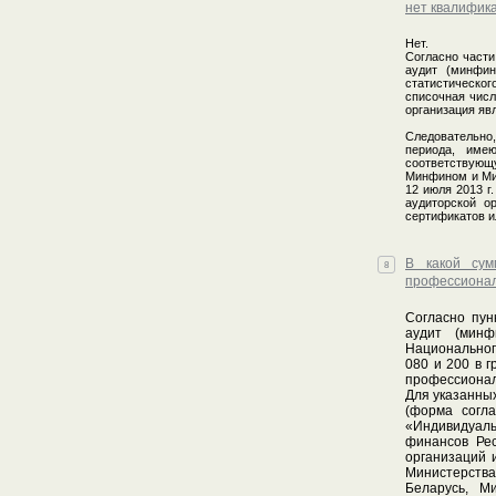
нет квалифика
Нет.
Согласно части
аудит (минфин
статистическог
списочная числ
организация яв
Следовательно,
периода, име
соответствующу
Минфином и Мин
12 июля 2013 г
аудиторской о
сертификатов и
В какой сум
8
профессиональ
Согласно пун
аудит (минф
Национального
080 и 200 в 
профессионал
Для указанны
(форма согла
«Индивидуал
финансов Рес
организаций 
Министерств
Беларусь, М