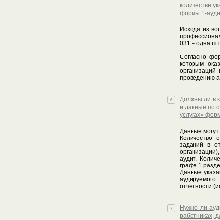
количестве у
формы 1-ауди
Исходя из во
профессиональ
031 – одна шт
Согласно фор
которым ока
организаций 
проведению ау
Должны ли в 
6
и данные по с
услугах» фор
Данные могут 
Количество о
заданий в о
организации)
аудит. Колич
графе 1 разде
Данные указан
аудируемого 
отчетности (и
Нужно ли ауд
7
работниках, д