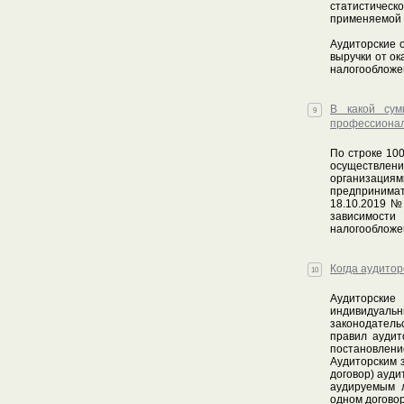
статистическ
применяемой 
Аудиторские 
выручки от о
налогообложе
В какой сум
9
профессионал
По строке 10
осуществлен
организация
предпринимат
18.10.2019 №
зависимост
налогообложе
Когда аудитор
10
Аудиторски
индивидуаль
законодатель
правил аудит
постановлени
Аудиторским 
договор) ауди
аудируемым л
одном договор