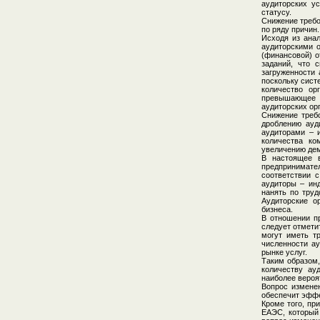
аудиторских ус
статусу.
Снижение требо
по ряду причин.
Исходя из ана
аудиторскими о
(финансовой) о
заданий, что 
загруженности 
поскольку сист
количество ор
превышающее э
аудиторских ор
Снижение требо
дроблению ауд
аудиторами – 
количества ко
увеличению дем
В настоящее в
предпринимател
соответствии с
аудиторы – ин
нанять по труд
Аудиторские о
бизнеса.
В отношении п
следует отмети
могут иметь т
численности ау
рынке услуг.
Таким образом,
количеству ау
наиболее вероя
Вопрос измене
обеспечит эффе
Кроме того, пр
ЕАЭС, который