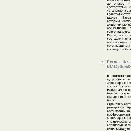
В соответствии
деятельности» 
соответствии 
установлена за
Пунктом 2 стат
(далее – Закон
которым согла
акционерные о
обществами 
консолидирован
Исходя из выше
составленная 
организациям.
организациями
проводить обяз
Годовая бухг
2
Беларусь, как
В соответствии
аудит бухгалте
акционерных об
соответствии с
Национального 
банков, откры
финансовых орг
бирж;
страховых орга
резидентов Пар
организации, о
профессиональн
акционерных и
управляющих о
специальных фи
иных юридическ