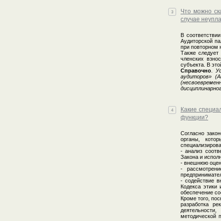
Что можно ск
3
случае неупл
В соответстви
Аудиторской па
при повторном 
Также следует 
членских взно
субъекта. В эт
Справочно
.
У
аудиторов» (
(несвоевреме
дисциплинарног
Какие специа
4
функции?
Согласно закон
органы, кото
специализиров
- анализ соот
Закона и испол
- внешнюю оцен
- рассмотрен
предпринимател
- содействие 
Кодекса этики 
обеспечение со
Кроме того, пос
разработка ре
деятельности
методической 