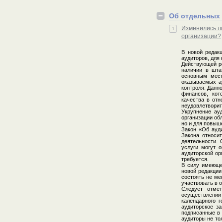
Об отдельных 
Изменились л
1
организации?
В новой редакц
аудиторов, для
Действующей ре
наличии в шта
основным мест
оказываемых ау
контроля. Данн
финансов, кот
качества в отн
неудовлетворит
Укрупнение ау
организации об
но и для повыш
Закон «Об ауди
Закона относи
деятельности. 
услуги могут 
аудиторской ор
требуется.
В силу имеющей
новой редакции
состоять не ме
участвовать в 
Следует отмет
осуществлении 
календарного г
аудиторское за
подписанные в 
аудиторы не то