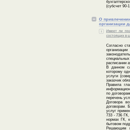
бухгалтерск
(субсчет 90-
О привлечении
организации д
Имеет ли пра
1
состоящих в 
Согласно ст
организац
законодате
специальных 
расписании а
В данном сл
которому одн
услуги (сов
заказчик обяз
Правила гла
информационн
по договорам
перечень усл
Договора во
договорам. Б
услуг примен
733 - 736 ГК
нормах ГК, 
бытовом подря
Решающим кр