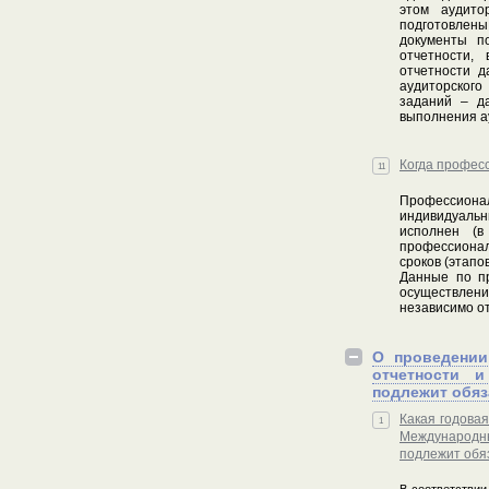
этом аудито
подготовлен
документы по
отчетности,
отчетности д
аудиторского
заданий – да
выполнения ау
Когда професс
11
Профессиона
индивидуальны
исполнен (в
профессионал
сроков (этапов
Данные по п
осуществлени
независимо от
О проведении
отчетности 
подлежит обяз
Какая годова
1
Международн
подлежит обя