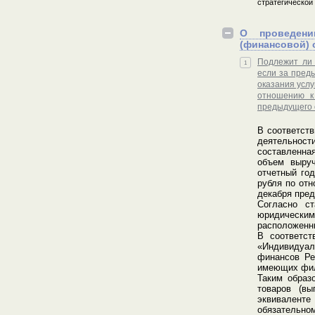
стратегической
О проведени
(финансовой) 
Подлежит ли 
1
если за пред
оказания услу
отношению к
предыдущего 
В соответств
деятельности
составленная
объем выруч
отчетный го
рубля по от
декабря пред
Согласно с
юридическим
расположенн
В соответст
«Индивидуал
финансов Ре
имеющих фил
Таким образ
товаров (вы
эквивалент
обязательно