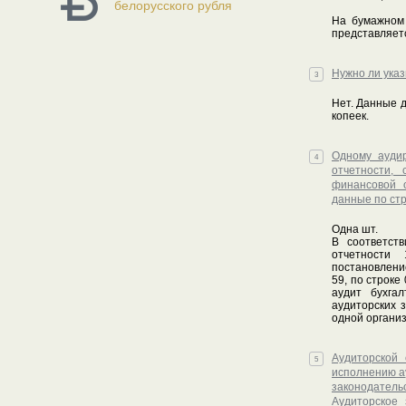
белорусского рубля
На бумажном 
представляет
Нужно ли ука
3
Нет. Данные д
копеек.
Одному аудир
4
отчетности, 
финансовой о
данные по ст
Одна шт.
В соответст
отчетности 
постановление
59, по строке
аудит бухга
аудиторских 
одной органи
Аудиторской 
5
исполнению ау
законодатель
Аудиторское 