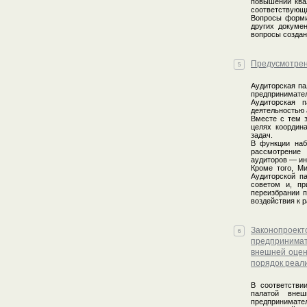
повышении ква
соответствующи
Вопросы формир
других докуме
вопросы создан
Предусмотрен
5
Аудиторская па
предпринимате
Аудиторская 
деятельностью 
Вместе с тем з
целях координ
задач.
В функции наб
рассмотрение 
аудиторов — ин
Кроме того, М
Аудиторской п
советом и, пр
переизбрании п
воздействия к 
Законопроект
6
предпринима
внешней оцен
порядок реал
В соответстви
палатой внеш
предпринимате