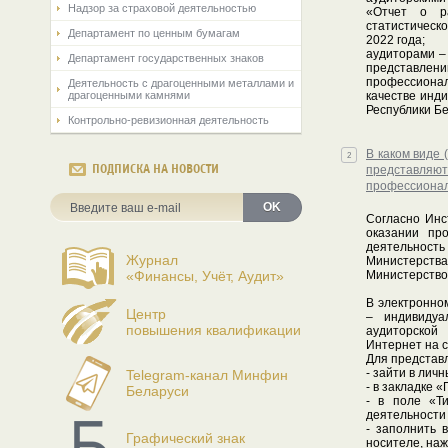
Надзор за страховой деятельностью
«Отчет о ра
статистическо
Департамент по ценным бумагам
2022 года;
аудиторами –
Департамент государственных знаков
представле
профессионал
Деятельность с драгоценными металлами и
драгоценными камнями
качестве инд
Республики Бе
Контрольно-ревизионная деятельность
В каком виде
2
ПОДПИСКА НА НОВОСТИ
представля
профессионал
OK
Согласно Инс
оказании пр
деятельност
Журнал
Министерств
«Финансы, Учёт, Аудит»
Министерство
В электронно
Центр
– индивидуа
повышения квалификации
аудиторской
Интернет на са
Для представ
- зайти в личн
Telegram-канал Минфин
- в закладке 
Беларуси
- в поле «Т
деятельности 
- заполнить 
Графический знак
носителе, наж