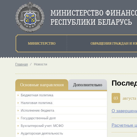
МИНИСТЕРСТВО
ОБРАЩЕНИЯ ГРАЖДАН И Ю
Главная
⁄
Новости
После
Основные направления
Дополнительно
Бюджетная политика
03
августа
Налоговая политика
О завершен
Исполнение бюджета
Государственный долг
Расчетные ц
Бухгалтерский учет. МСФО
Аудиторская деятельность