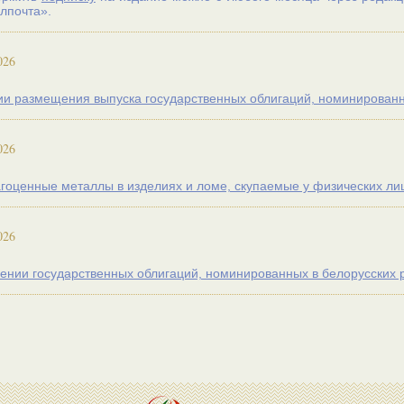
лпочта».
026
и размещения выпуска государственных облигаций, номинированн
026
гоценные металлы в изделиях и ломе, скупаемые у физических лиц 
026
нии государственных облигаций, номинированных в белорусских 