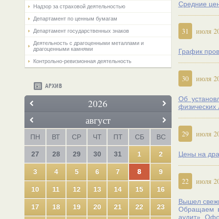
Средние цен
Надзор за страховой деятельностью
Департамент по ценным бумагам
31
июля 2
Департамент государственных знаков
Деятельность с драгоценными металлами и
драгоценными камнями
График пров
Контрольно-ревизионная деятельность
30
июля 2
АРХИВ
Об установ
2026
физических 
август
29
июля 2
ПН
ВТ
СР
ЧТ
ПТ
СБ
ВС
27
28
29
30
31
1
2
Цены на дра
3
4
5
6
7
8
9
22
июля 2
10
11
12
13
14
15
16
Вышел свежи
17
18
19
20
21
22
23
Обращаем в
аудит». Оф