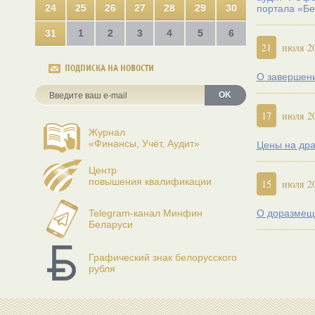
24
25
26
27
28
29
30
портала «Бе
31
1
2
3
4
5
6
21
июля 2
ПОДПИСКА НА НОВОСТИ
О завершени
OK
17
июля 2
Журнал
«Финансы, Учёт, Аудит»
Цены на дра
Центр
повышения квалификации
15
июля 2
Telegram-канал Минфин
О доразмеще
Беларуси
Графический знак белорусского
рубля