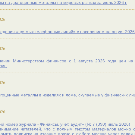
ы на драгоценные металлы на мировых рынках за июль 2026 г.
026
едения «прямых телефонных линий» с населением на август 2026 
026
лении Министерством финансов с 1 августа 2026 года цен на
лиц
026
гоценные металлы в изделиях и ломе, скупаемые у физических лиц с
026
й номер журнала «Финансы, учёт, аудит» (№ 7 (390) июль 2026)
нимание читателей, что с полным текстом материалов можно оз
ормить
подписку
на издание можно с любого месяца через редакци