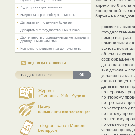
апреля по 8 июля и
Аудиторская деятельность
иностранной валют
Надзор за страховой деятельностью
биржа» на следующ
Департамент по ценным бумагам
реквизиты выста
Департамент государственных знаков
государственные
номер выпуска - 
Деятельность с драгоценными металлами и
драгоценными камнями
номинальная сто
валюта номинал
Контрольно-ревизионная деятельность
объем выпуска –
срок обращения 
ПОДПИСКА НА НОВОСТИ
дата погашения в
вид дохода – по
OK
условия выплаты
ставка процентн
даты выплаты пр
Журнал
по первому проц
«Финансы, Учёт, Аудит»
по второму проц
по третьему проц
Центр
по четвертому п
повышения квалификации
по пятому проце
по шестому проц
по седьмому про
Telegram-канал Минфин
условия провед
Беларуси