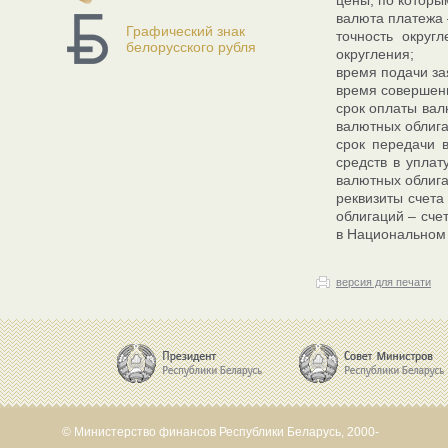
цены, по которы
валюта платежа
Графический знак
точность округ
белорусского рубля
округления;
время подачи зая
время совершени
срок оплаты вал
валютных облига
срок передачи 
средств в упла
валютных облига
реквизиты счета
облигаций – сч
в Национальном 
версия для печати
© Министерство финансов Республики Беларусь, 2000-