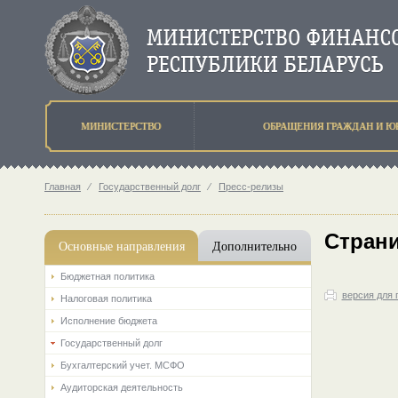
МИНИСТЕРСТВО
ОБРАЩЕНИЯ ГРАЖДАН И Ю
Главная
⁄
Государственный долг
⁄
Пресс-релизы
Страни
Основные направления
Дополнительно
Бюджетная политика
версия для 
Налоговая политика
Исполнение бюджета
Государственный долг
Бухгалтерский учет. МСФО
Аудиторская деятельность