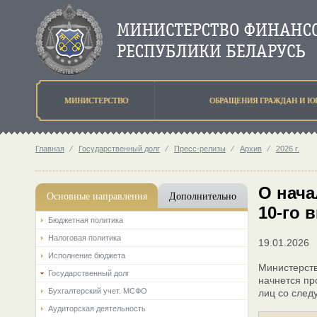
МИНИСТЕРСТВО
ОБРАЩЕНИЯ ГРАЖДАН И Ю
Главная
⁄
Государственный долг
⁄
Пресс-релизы
⁄
Архив
⁄
2026 г.
О нача
Основные направления
Дополнительно
10-го 
Бюджетная политика
Налоговая политика
19.01.2026
Исполнение бюджета
Министерст
Государственный долг
начнется пр
Бухгалтерский учет. МСФО
лиц со сле
Аудиторская деятельность