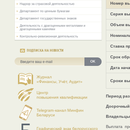
Номер вы
Надзор за страховой деятельностью
Департамент по ценным бумагам
Серия вы
Департамент государственных знаков
Объем в
Деятельность с драгоценными металлами и
драгоценными камнями
Номиналь
Контрольно-ревизионная деятельность
Ставка п
ПОДПИСКА НА НОВОСТИ
Срок обр
OK
Дата нач
Журнал
Сроки вы
«Финансы, Учёт, Аудит»
Центр
Период раз
повышения квалификации
Досрочный 
Telegram-канал Минфин
Беларуси
Владельцы
Выплата пр
Графический знак белорусского