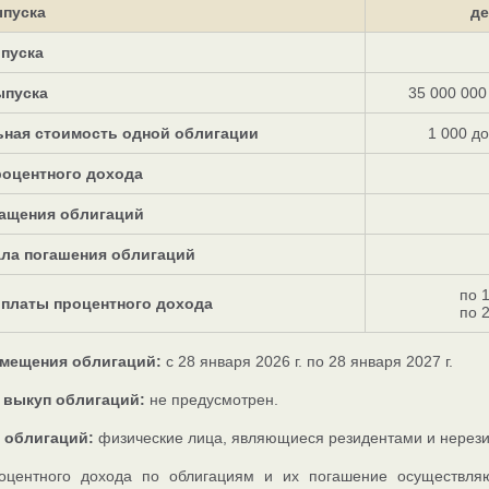
пуска
д
пуска
ыпуска
35 000 00
ная стоимость одной облигации
1 000 д
роцентного дохода
ащения облигаций
ала погашения облигаций
по 
платы процентного дохода
по 
мещения облигаций:
с 28 января 2026 г. по 28 января 2027 г.
выкуп облигаций:
не предусмотрен.
 облигаций:
физические лица, являющиеся резидентами и нерези
оцентного дохода по облигациям и их погашение осуществля