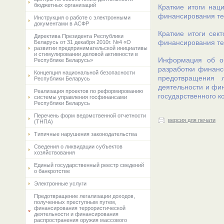
бюджетных организаций
Краткие итоги нац
финансирования те
Инструкция о работе с электронными
документами в АСФР
Краткие итоги сек
Директива Президента Республики
финансирования те
Беларусь от 31 декабря 2010г. №4 «О
развитии предпринимательской инициативы
и стимулировании деловой активности в
Информация об об
Республике Беларусь»
разработки финанс
Концепция национальной безопасности
предотвращения л
Республики Беларусь
деятельности и фи
Реализация проектов по реформированию
государственного к
системы управления госфинансами
Республики Беларусь
Перечень форм ведомственной отчетности
версия для печати
(ТНПА)
Типичные нарушения законодательства
Сведения о ликвидации субъектов
хозяйствования
Единый государственный реестр сведений
о банкротстве
Электронные услуги
Предотвращение легализации доходов,
полученных преступным путем,
финансирования террористической
деятельности и финансирования
распространения оружия массового