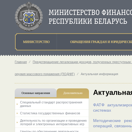
МИНИСТЕРСТВО
ОБРАЩЕНИЯ ГРАЖДАН И ЮРИДИЧЕСК
Главная
⁄
Предотвращение легализации доходов, полученных преступным 
оружия массового поражения (ПОД/ФТ)
⁄
Актуальная информация
Актуальна
Основные направления
Дополнительно
Специальный стандарт распространения
ФАТФ актуализиро
данных
системах
Статистика государственных финансов
Методические ре
Деятельность по организации и проведению
лотерей и электронных интерактивных игр
операций, связанн
Центры по обеспечению деятельности