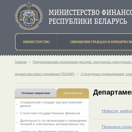
МИНИСТЕРСТВО
ОБРАЩЕНИЯ ГРАЖДАН И ЮРИДИЧЕСК
Главная
⁄
Предотвращение легализации доходов, полученных преступным 
оружия массового поражения (ПОД/ФТ)
⁄
Структурные подразделения, отв
Департаме
Основные направления
Дополнительно
Специальный стандарт распространения
данных
Новости, инфо
Статистика государственных финансов
Деятельность по организации и проведению
лотерей и электронных интерактивных игр
Перечень подн
Центры по обеспечению деятельности