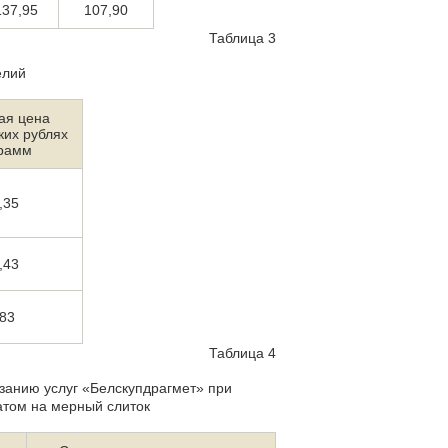
137,95
107,90
Таблица 3
елий
ая цена
ких рублях
грамм
,35
,43
,83
Таблица 4
занию услуг «Белскупдрагмет» при
атом на мерный слиток