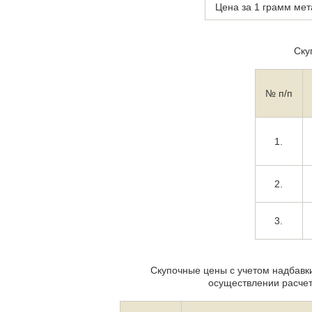
Цена за 1 грамм мет
Ску
№ п/п
1.
2.
3.
Скупочные цены с учетом надбавк
осуществлении расчет