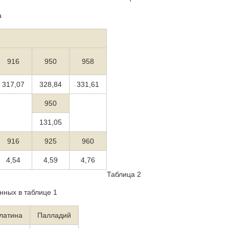
а
916
950
958
317,07
328,84
331,61
950
131,05
916
925
960
4,54
4,59
4,76
Таблица 2
нных в таблице 1
латина
Палладий