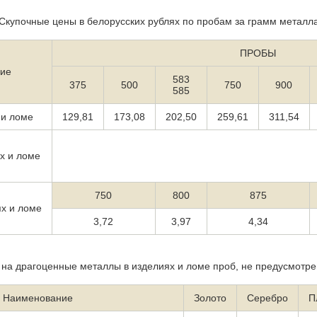
Скупочные цены в белорусских рублях по пробам за грамм металл
ПРОБЫ
ие
583
375
500
750
900
585
 и ломе
129,81
173,08
202,50
259,61
311,54
х и ломе
750
800
875
х и ломе
3,72
3,97
4,34
на драгоценные металлы в изделиях и ломе проб, не предусмотре
Наименование
Золото
Серебро
П