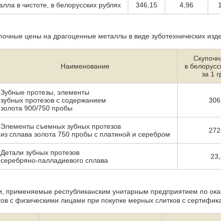
алла в чистоте, в белорусских рублях
346,15
4,96
почные цены на драгоценные металлы в виде зуботехнических изд
Скупочн
Наименование
в белорусс
за 1 
Зубные протезы, элементы
зубных протезов с содержанием
306
золота 900/750 пробы
Элементы съемных зубных протезов
272
из сплава золота 750 пробы с платиной и серебром
Детали зубных протезов
23
серебряно-палладиевого сплава
и, применяемые республиканским унитарным предприятием по ока
ов с физическими лицами при покупке мерных слитков с сертифик