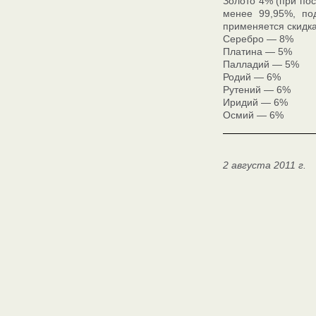
Золото 4% (при пос
менее 99,95%, под
применяется скидка
Серебро — 8%
Платина — 5%
Палладий — 5%
Родий — 6%
Рутений — 6%
Иридий — 6%
Осмий — 6%
2 августа 2011 г.