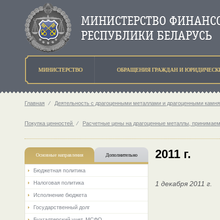
МИНИСТЕРСТВО
ОБРАЩЕНИЯ ГРАЖДАН И ЮРИДИЧЕСК
Главная
⁄
Деятельность с драгоценными металлами и драгоценными камн
Покупка ценностей
⁄
Расчетные цены на драгоценные металлы, принимае
2011 г.
Основные направления
Дополнительно
Бюджетная политика
Налоговая политика
1 декабря 2011 г.
Исполнение бюджета
Государственный долг
Бухгалтерский учет. МСФО