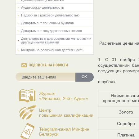
Аудиторская деятельность
Надзор за страховой деятельностью
Департамент по ценным бумагам
Департамент государственных знаков
Деятельность с драгоценными металлами и
драгоценными камнями
Расчетные цены на
Контрольно-ревизионная деятельность
1. С 01 ноября 
осуществлении бан
ПОДПИСКА НА НОВОСТИ
следующих размер
OK
в рублях
Журнал
Наименовани
«Финансы, Учёт, Аудит»
драгоценного ме
Центр
Золото
повышения квалификации
Серебро
Telegram-канал Минфин
Беларуси
Платина