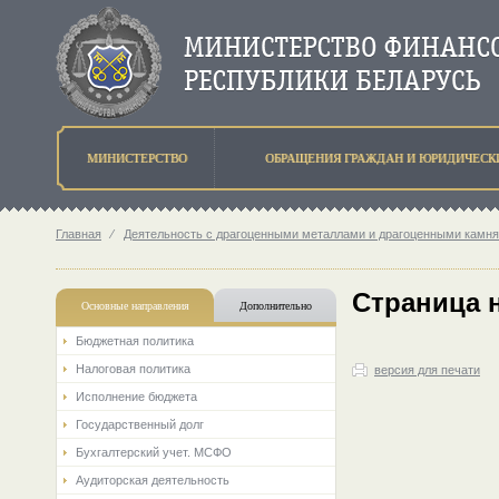
МИНИСТЕРСТВО
ОБРАЩЕНИЯ ГРАЖДАН И ЮРИДИЧЕСК
Главная
⁄
Деятельность с драгоценными металлами и драгоценными камн
Страница 
Основные направления
Дополнительно
Бюджетная политика
Налоговая политика
версия для печати
Исполнение бюджета
Государственный долг
Бухгалтерский учет. МСФО
Аудиторская деятельность