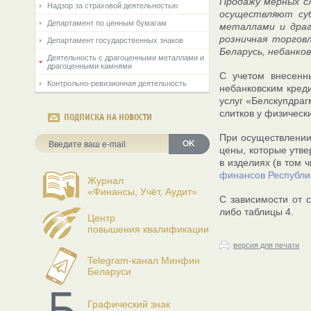
Продажу мерных сл
Надзор за страховой деятельностью
осуществляют суб
Департамент по ценным бумагам
металлами и драг
розничная торгов
Департамент государственных знаков
Беларусь, небанко
Деятельность с драгоценными металлами и
драгоценными камнями
С учетом внесенн
Контрольно-ревизионная деятельность
небанковским кред
услуг «Белскупдраг
слитков у физическ
ПОДПИСКА НА НОВОСТИ
При осуществлении
OK
цены, которые утв
в изделиях (в том 
финансов Республи
Журнал
«Финансы, Учёт, Аудит»
С зависимости от 
либо таблицы 4.
Центр
повышения квалификации
версия для печати
Telegram-канал Минфин
Беларуси
Графический знак