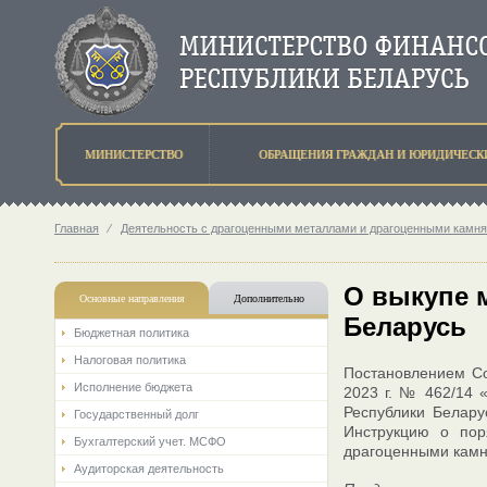
МИНИСТЕРСТВО
ОБРАЩЕНИЯ ГРАЖДАН И ЮРИДИЧЕСК
Главная
⁄
Деятельность с драгоценными металлами и драгоценными камн
О выкупе 
Основные направления
Дополнительно
Беларусь
Бюджетная политика
Налоговая политика
Постановлением Со
Исполнение бюджета
2023 г. № 462/14 
Республики Белару
Государственный долг
Инструкцию о пор
Бухгалтерский учет. МСФО
драгоценными камня
Аудиторская деятельность