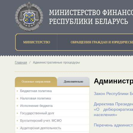
МИНИСТЕРСТВО
ОБРАЩЕНИЯ ГРАЖДАН И ЮРИДИЧЕСК
Главная
⁄
Административные процедуры
Админист
Основные направления
Дополнительно
Бюджетная политика
Закон Республики Б
Налоговая политика
Директива Президен
Исполнение бюджета
«О дебюрократиза
Государственный долг
населения»
Бухгалтерский учет. МСФО
Перечень админист
Аудиторская деятельность