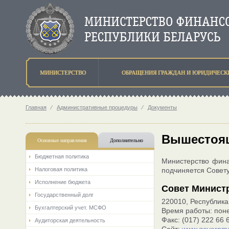
МИНИСТЕРСТВО
ОБРАЩЕНИЯ ГРАЖДАН И ЮРИДИЧЕСК
Главная
⁄
Административные процедуры
⁄
Документы
Вышестоящ
Основные направления
Дополнительно
Бюджетная политика
Министерство фина
Налоговая политика
подчиняется Совету
Исполнение бюджета
Совет Минист
Государственный долг
220010, Республика 
Бухгалтерский учет. МСФО
Время работы: поне
Факс: (017) 222 66 
Аудиторская деятельность