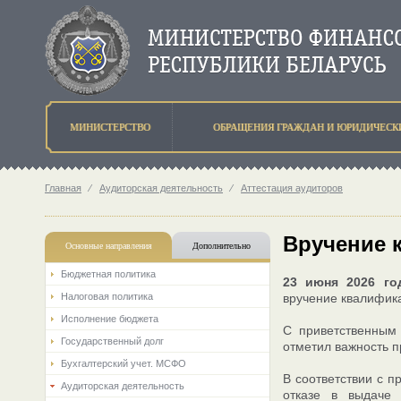
МИНИСТЕРСТВО
ОБРАЩЕНИЯ ГРАЖДАН И ЮРИДИЧЕСК
Главная
⁄
Аудиторская деятельность
⁄
Аттестация аудиторов
Вручение 
Основные направления
Дополнительно
Бюджетная политика
23 июня 2026 го
Налоговая политика
вручение квалифика
Исполнение бюджета
С приветственным
Государственный долг
отметил важность п
Бухгалтерский учет. МСФО
В соответствии с п
Аудиторская деятельность
отказе в выдаче 