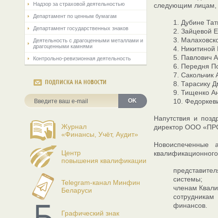
Надзор за страховой деятельностью
следующим лицам, 
Департамент по ценным бумагам
1. Дубине Та
Департамент государственных знаков
2. Зайцевой 
3. Малаховск
Деятельность с драгоценными металлами и
драгоценными камнями
4. Никитиной
5. Павлович 
Контрольно-ревизионная деятельность
6. Передня П
7. Сакольчик
ПОДПИСКА НА НОВОСТИ
8. Тарасику 
9. Тищенко А
OK
10. Федоркев
Напутствия и позд
Журнал
директор ООО «ПР
«Финансы, Учёт, Аудит»
Новоиспеченные а
Центр
квалификационного 
повышения квалификации
представите
системы;
Telegram-канал Минфин
членам Квали
Беларуси
сотрудникам 
финансов.
Графический знак