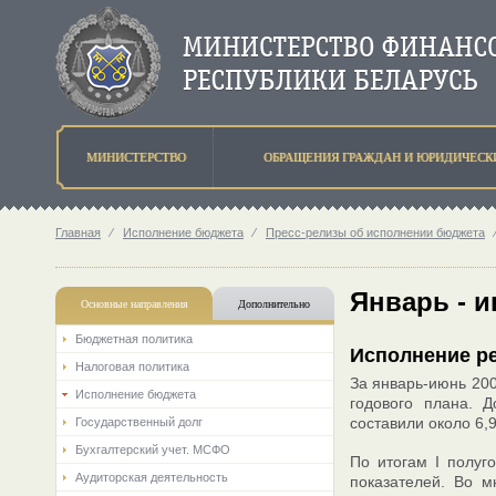
МИНИСТЕРСТВО
ОБРАЩЕНИЯ ГРАЖДАН И ЮРИДИЧЕСК
Главная
⁄
Исполнение бюджета
⁄
Пресс-релизы об исполнении бюджета
Январь - 
Основные направления
Дополнительно
Бюджетная политика
Исполнение ре
Налоговая политика
За январь-июнь 200
Исполнение бюджета
годового плана. 
составили около 6,9
Государственный долг
Бухгалтерский учет. МСФО
По итогам I полуг
Аудиторская деятельность
показателей. Во 