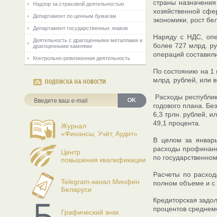
страны назначения
Надзор за страховой деятельностью
хозяйственной сфе
Департамент по ценным бумагам
экономики, рост бел
Департамент государственных знаков
Наряду с НДС, оп
Деятельность с драгоценными металлами и
более 727 млрд. ру
драгоценными камнями
операций составили
Контрольно-ревизионная деятельность
По состоянию на 1 
млрд. рублей, или 
ПОДПИСКА НА НОВОСТИ
Расходы республика
OK
годового плана. Б
6,3 трлн. рублей, 
49,1 процента.
Журнал
«Финансы, Учёт, Аудит»
В целом за январ
расходы профинанс
Центр
по государственном
повышения квалификации
Расчеты по расхо
Telegram-канал Минфин
полном объеме и с
Беларуси
Кредиторская задол
процентов среднеме
Графический знак