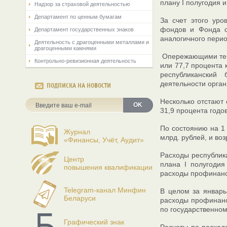
плану I полугодия и
Надзор за страховой деятельностью
Департамент по ценным бумагам
За счет этого уро
фондов и Фонда с
Департамент государственных знаков
аналогичного перио
Деятельность с драгоценными металлами и
драгоценными камнями
Опережающими темп
Контрольно-ревизионная деятельность
или 77,7 процента 
республиканский
деятельности орган
ПОДПИСКА НА НОВОСТИ
Несколько отстают 
OK
31,9 процента годо
По состоянию на 1
Журнал
млрд. рублей, и во
«Финансы, Учёт, Аудит»
Расходы республика
Центр
плана I полугодия
повышения квалификации
расходы профинанси
Telegram-канал Минфин
В целом за январь
Беларуси
расходы профинанс
по государственном
Графический знак