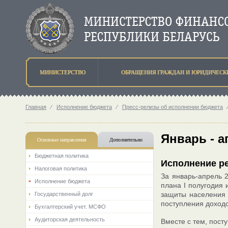
МИНИСТЕРСТВО
ОБРАЩЕНИЯ ГРАЖДАН И ЮРИДИЧЕСК
Главная
⁄
Исполнение бюджета
⁄
Пресс-релизы об исполнении бюджета
Январь - а
Основные направления
Дополнительно
Бюджетная политика
Исполнение ре
Налоговая политика
За январь-апрель 2
Исполнение бюджета
плана I полугодия 
защиты населения с
Государственный долг
поступления доходо
Бухгалтерский учет. МСФО
Аудиторская деятельность
Вместе с тем, пост