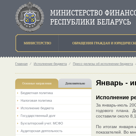
МИНИСТЕРСТВО
ОБРАЩЕНИЯ ГРАЖДАН И ЮРИДИЧЕСК
Главная
⁄
Исполнение бюджета
⁄
Пресс-релизы об исполнении бюджета
Январь - 
Основные направления
Дополнительно
Бюджетная политика
Исполнение ре
Налоговая политика
За январь-июль 200
Исполнение бюджета
годового плана. 
составили около 8,1
Государственный долг
Бухгалтерский учет. МСФО
По итогам января-
Аудиторская деятельность
показателей. Во м