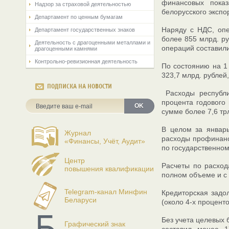
финансовых показ
Надзор за страховой деятельностью
белорусского экспо
Департамент по ценным бумагам
Наряду с НДС, оп
Департамент государственных знаков
более 855 млрд. ру
Деятельность с драгоценными металлами и
операций составили
драгоценными камнями
Контрольно-ревизионная деятельность
По состоянию на 1
323,7 млрд. рублей
ПОДПИСКА НА НОВОСТИ
Расходы республик
процента годового
OK
сумме более 7,6 трл
В целом за январ
Журнал
расходы профинанс
«Финансы, Учёт, Аудит»
по государственном
Центр
Расчеты по расхо
повышения квалификации
полном объеме и с
Telegram-канал Минфин
Кредиторская задо
Беларуси
(около 4-х процент
Без учета целевых
Графический знак