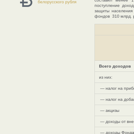
составил менее 
белорусского рубля
поступление дохо
защиты населения
фондов 310 млрд. 
Всего доходов
из них:
— налог на приб
— налог на доба
— акцизы
— доходы от вне
— доходы Фонда