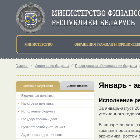
МИНИСТЕРСТВО
ОБРАЩЕНИЯ ГРАЖДАН И ЮРИДИЧЕСК
Главная
⁄
Исполнение бюджета
⁄
Пресс-релизы об исполнении бюджета
Январь - а
Основные направления
Дополнительно
Бюджетная политика
Исполнение ре
Налоговая политика
За январь-август 2
Исполнение бюджета
уточненного годово
Государственный долг
В январе-августе 
Бухгалтерский учет. МСФО
темпами роста мак
Аудиторская деятельность
экономики, ростом 