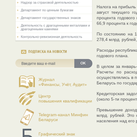
Надзор за страховой деятельностью
Налога на прибыль 
Департамент по ценным бумагам
август текущего г
процента годового
Департамент государственных знаков
66,9 процента к год
Деятельность с драгоценными металлами и
драгоценными камнями
По состоянию на 1
Контрольно-ревизионная деятельность
278,4 млрд. рублей
Расходы республика
ПОДПИСКА НА НОВОСТИ
годового плана.
OK
В целом за январь
Расчеты по расхо
осуществлялись в 
Журнал
Беларусь по госуда
«Финансы, Учёт, Аудит»
Кредиторская задо
Центр
(около 5-ти процен
повышения квалификации
Превышение доходо
Telegram-канал Минфин
млрд. рублей. Это
Беларуси
населения над его 
Графический знак