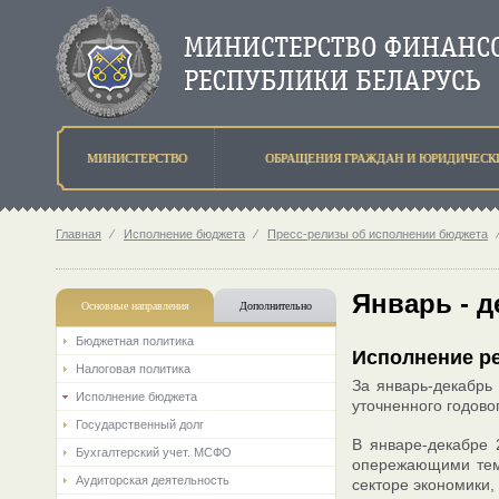
МИНИСТЕРСТВО
ОБРАЩЕНИЯ ГРАЖДАН И ЮРИДИЧЕСК
Главная
⁄
Исполнение бюджета
⁄
Пресс-релизы об исполнении бюджета
Январь - д
Основные направления
Дополнительно
Бюджетная политика
Исполнение ре
Налоговая политика
За январь-декабрь 
Исполнение бюджета
уточненного годово
Государственный долг
В январе-декабре 
Бухгалтерский учет. МСФО
опережающими темп
Аудиторская деятельность
секторе экономики,