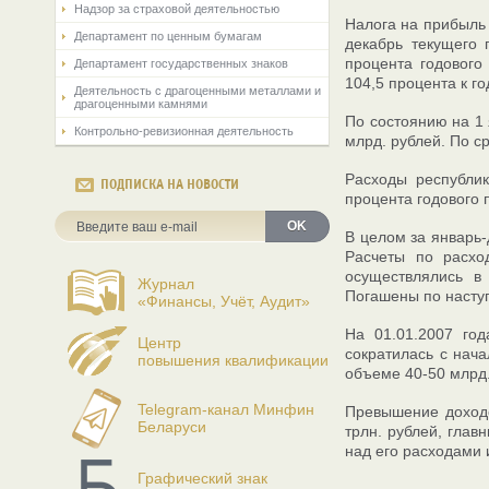
Надзор за страховой деятельностью
Налога на прибыль 
Департамент по ценным бумагам
декабрь текущего 
процента годового
Департамент государственных знаков
104,5 процента к г
Деятельность с драгоценными металлами и
драгоценными камнями
По состоянию на 1 
Контрольно-ревизионная деятельность
млрд. рублей. По с
Расходы республик
ПОДПИСКА НА НОВОСТИ
процента годового 
OK
В целом за январь
Расчеты по расхо
осуществлялись в
Журнал
Погашены по наступ
«Финансы, Учёт, Аудит»
На 01.01.2007 год
Центр
сократилась с нача
повышения квалификации
объеме 40-50 млрд.
Telegram-канал Минфин
Превышение доходо
Беларуси
трлн. рублей, гла
над его расходами 
Графический знак